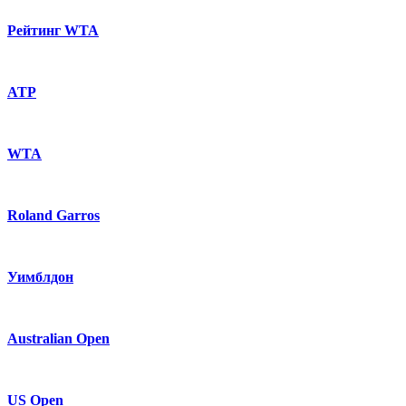
Рейтинг WTA
ATP
WTA
Roland Garros
Уимблдон
Australian Open
US Open