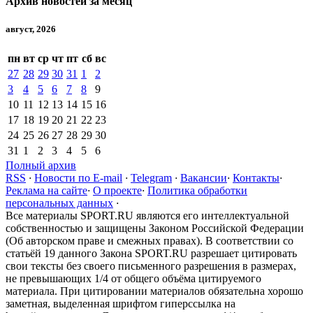
Архив новостей за месяц
август, 2026
пн
вт
ср
чт
пт
сб
вс
27
28
29
30
31
1
2
3
4
5
6
7
8
9
10
11
12
13
14
15
16
17
18
19
20
21
22
23
24
25
26
27
28
29
30
31
1
2
3
4
5
6
Полный архив
RSS
·
Новости по E-mail
·
Telegram
·
Вакансии
·
Контакты
·
Реклама на сайте
·
О проекте
·
Политика обработки
персональных данных
·
Все материалы SPORT.RU являются его интеллектуальной
собственностью и защищены Законом Российской Федерации
(Об авторском праве и смежных правах). В соответствии со
статьёй 19 данного Закона SPORT.RU разрешает цитировать
свои тексты без своего письменного разрешения в размерах,
не превышающих 1/4 от общего объёма цитируемого
материала. При цитировании материалов обязательна хорошо
заметная, выделенная шрифтом гиперссылка на