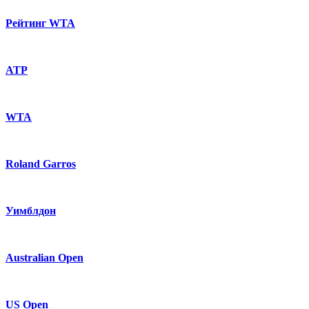
Рейтинг WTA
ATP
WTA
Roland Garros
Уимблдон
Australian Open
US Open