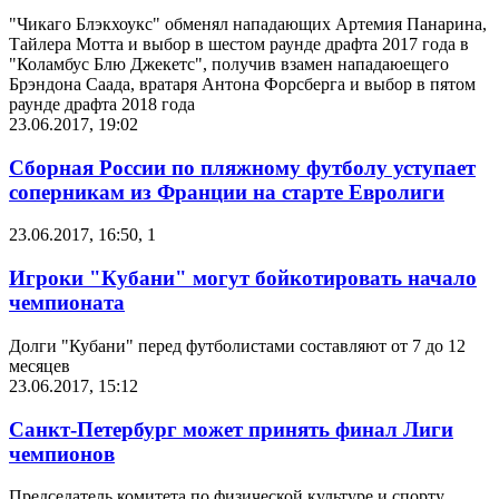
"Чикаго Блэкхоукс" обменял нападающих Артемия Панарина,
Тайлера Мотта и выбор в шестом раунде драфта 2017 года в
"Коламбус Блю Джекетс", получив взамен нападаюещего
Брэндона Саада, вратаря Антона Форсберга и выбор в пятом
раунде драфта 2018 года
23.06.2017, 19:02
Cборная России по пляжному футболу уступает
соперникам из Франции на старте Евролиги
23.06.2017, 16:50
,
1
Игроки "Кубани" могут бойкотировать начало
чемпионата
Долги "Кубани" перед футболистами составляют от 7 до 12
месяцев
23.06.2017, 15:12
Санкт-Петербург может принять финал Лиги
чемпионов
Председатель комитета по физической культуре и спорту