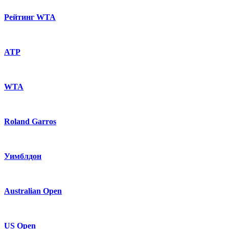
Рейтинг WTA
ATP
WTA
Roland Garros
Уимблдон
Australian Open
US Open