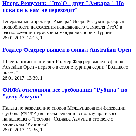
Игорь Резвухин: "Это'О - друг "Амкара". Но
пока он к нам не переходит"
Генеральный директор "Амкара" Игорь Резвухин раскрыл
подробности нахождения нападающего Самюэля Это'О в
расположении пермской команды на сборе в Турции
26.01.2017, 14:13
,
1
Роджер Федерер вышел в финал Australian Open
Швейцарский теннисист Роджер Федерер вышел в финал
Australian Open - первого в сезоне турнира серии "Большого
шлема"
26.01.2017, 13:39
,
1
ФИФА отклонила все требования "Рубина" по
"делу Азмуна"
Палата по разрешению споров Международной федерации
футбола (ФИФА) вынесла решение в пользу иранского
нападающего "Ростова" Сердара Азмуна в его деле с
казанским "Рубином"
26.01.2017, 12:36
,
1