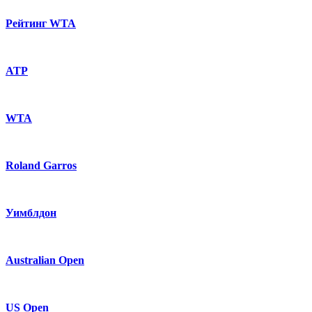
Рейтинг WTA
ATP
WTA
Roland Garros
Уимблдон
Australian Open
US Open