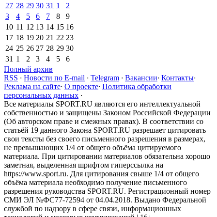
27
28
29
30
31
1
2
3
4
5
6
7
8
9
10
11
12
13
14
15
16
17
18
19
20
21
22
23
24
25
26
27
28
29
30
31
1
2
3
4
5
6
Полный архив
RSS
·
Новости по E-mail
·
Telegram
·
Вакансии
·
Контакты
·
Реклама на сайте
·
О проекте
·
Политика обработки
персональных данных
·
Все материалы SPORT.RU являются его интеллектуальной
собственностью и защищены Законом Российской Федерации
(Об авторском праве и смежных правах). В соответствии со
статьёй 19 данного Закона SPORT.RU разрешает цитировать
свои тексты без своего письменного разрешения в размерах,
не превышающих 1/4 от общего объёма цитируемого
материала. При цитировании материалов обязательна хорошо
заметная, выделенная шрифтом гиперссылка на
https://www.sport.ru. Для цитирования свыше 1/4 от общего
объёма материала необходимо получение письменного
разрешения руководства SPORT.RU. Регистрационный номер
СМИ ЭЛ №ФС77-72594 от 04.04.2018. Выдано Федеральной
службой по надзору в сфере связи, информационных