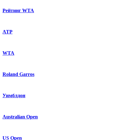
Рейтинг WTA
ATP
WTA
Roland Garros
Уимблдон
Australian Open
US Open