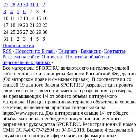
27
28
29
30
31
1
2
3
4
5
6
7
8
9
10
11
12
13
14
15
16
17
18
19
20
21
22
23
24
25
26
27
28
29
30
31
1
2
3
4
5
6
Полный архив
RSS
·
Новости по E-mail
·
Telegram
·
Вакансии
·
Контакты
·
Реклама на сайте
·
О проекте
·
Политика обработки
персональных данных
·
Все материалы SPORT.RU являются его интеллектуальной
собственностью и защищены Законом Российской Федерации
(Об авторском праве и смежных правах). В соответствии со
статьёй 19 данного Закона SPORT.RU разрешает цитировать
свои тексты без своего письменного разрешения в размерах,
не превышающих 1/4 от общего объёма цитируемого
материала. При цитировании материалов обязательна хорошо
заметная, выделенная шрифтом гиперссылка на
https://www.sport.ru. Для цитирования свыше 1/4 от общего
объёма материала необходимо получение письменного
разрешения руководства SPORT.RU. Регистрационный номер
СМИ ЭЛ №ФС77-72594 от 04.04.2018. Выдано Федеральной
службой по надзору в сфере связи, информационных