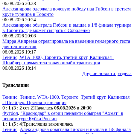
06.08.2026 20:28
Александрова одержала волевую победу над Гибсон в третьем
круге турнира в Торонто
06.08.2026 20:24
Александрова обыграла Гибсон и вышла в 1/8 финала турнира
в Торонто, где может сыграть с Соболенко
06.08.2026 20:08
Мирра Андреева отреагировала на введение гендерного теста
для теннисисток
06.08.2026 19:17
Теннис, WTA-1000, Торонто, третий круг, Калинская -
Шнайдер, прямая текстовая онлайн трансляция
06.08.2026 18:14
Другие новости раздела
Трансляции
Теннис
.
Теннис. WTA-1000. Торонто. Третий круг. Калинская
- Шнайдер. Прямая трансляция
0
:
1
(
3
:
2
сет 2)
Началась
06.08.2026
в
20:30
Футбол
.
"Краснодар" в серии пенальти обыграл "Ахмат" в
первом туре Кубка России
1
:
1
(
5
:
4
)
Трансляция закончилась
Теннис
.
Александрова обыграла Гибсон и вышла в 1/8 финала