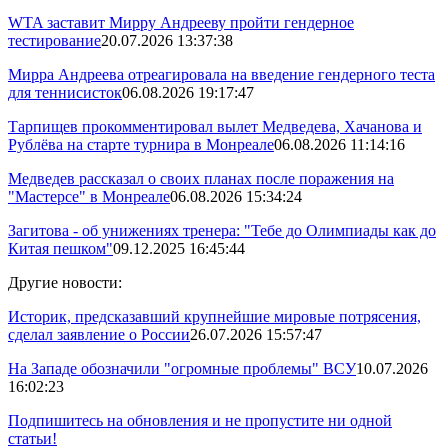
WTA заставит Мирру Андрееву пройти гендерное
тестирование
20.07.2026 13:37:38
Мирра Андреева отреагировала на введение гендерного теста
для теннисисток
06.08.2026 19:17:47
Тарпищев прокомментировал вылет Медведева, Хачанова и
Рублёва на старте турнира в Монреале
06.08.2026 11:14:16
Медведев рассказал о своих планах после поражения на
"Мастерсе" в Монреале
06.08.2026 15:34:24
Загитова - об унижениях тренера: "Тебе до Олимпиады как до
Китая пешком"
09.12.2025 16:45:44
Другие новости:
Историк, предсказавший крупнейшие мировые потрясения,
сделал заявление о России
26.07.2026 15:57:47
На Западе обозначили "огромные проблемы" ВСУ
10.07.2026
16:02:23
Подпишитесь на обновления и не пропустите ни одной
статьи!