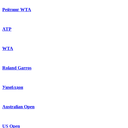
Рейтинг WTA
ATP
WTA
Roland Garros
Уимблдон
Australian Open
US Open