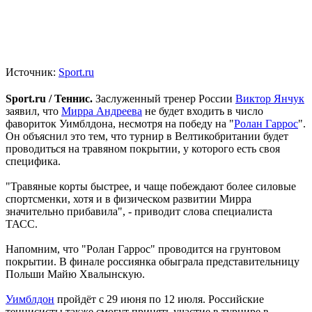
Источник:
Sport.ru
Sport.ru / Теннис.
Заслуженный тренер России
Виктор Янчук
заявил, что
Мирра Андреева
не будет входить в число
фавориток Уимблдона, несмотря на победу на "
Ролан Гаррос
".
Он объяснил это тем, что турнир в Велтикобритании будет
проводиться на травяном покрытии, у которого есть своя
специфика.
"Травяные корты быстрее, и чаще побеждают более силовые
спортсменки, хотя и в физическом развитии Мирра
значительно прибавила", - приводит слова специалиста
ТАСС.
Напомним, что "Ролан Гаррос" проводится на грунтовом
покрытии. В финале россиянка обыграла представительницу
Польши Майю Хвалынскую.
Уимблдон
пройдёт с 29 июня по 12 июля. Российские
теннисисты также смогут принять участие в турнире в