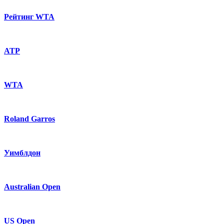
Рейтинг WTA
ATP
WTA
Roland Garros
Уимблдон
Australian Open
US Open