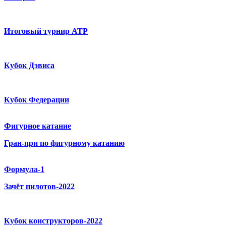
Итоговый турнир ATP
Кубок Дэвиса
Кубок Федерации
Фигурное катание
Гран-при по фигурному катанию
Формула-1
Зачёт пилотов-2022
Кубок конструкторов-2022