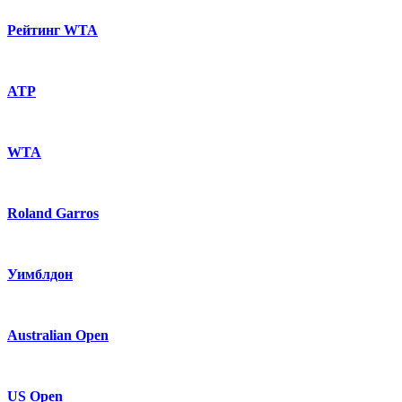
Рейтинг WTA
ATP
WTA
Roland Garros
Уимблдон
Australian Open
US Open