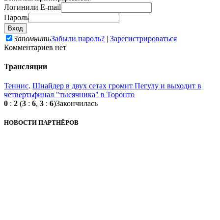
Логин
или E-mail
Пароль
Запомнить
Забыли пароль?
|
Зарегистрироваться
Комментариев нет
Трансляции
Теннис
.
Шнайдер в двух сетах громит Пегулу и выходит в
четвертьфинал "тысячника" в Торонто
0
:
2
(
3
:
6
,
3
:
6
)
Закончилась
НОВОСТИ ПАРТНЁРОВ