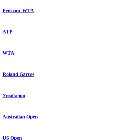
Рейтинг WTA
ATP
WTA
Roland Garros
Уимблдон
Australian Open
US Open