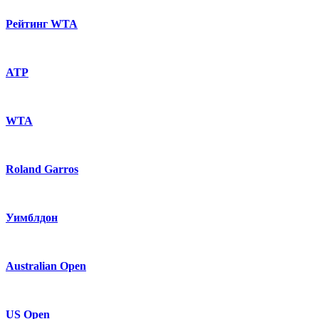
Рейтинг WTA
ATP
WTA
Roland Garros
Уимблдон
Australian Open
US Open