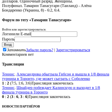
долларов. Одиночный разряд. Женщины.
Полуфинал. Тамарин Танасугарн (Таиланд) - Алёна
Бондаренко (Украина, 8) - 6:2, 6:4.
Форум по тегу «Тамарин Танасугарн»
Войти или зарегистрироваться.
Логин
или E-mail
Пароль
Запомнить
Забыли пароль?
|
Зарегистрироваться
Комментариев нет
Трансляции
Теннис
.
Александрова обыграла Гибсон и вышла в 1/8 финала
турнира в Торонто, где может сыграть с Соболенко
1
:
2
(7:5, 1:6, 3:6)
Трансляция закончилась
Теннис
.
Шнайдер побеждает Калинскую и выходит в 1/8
финала турнира в Торонто
0
:
2
(
3
:
6
,
3
:
6
)
Трансляция закончилась
НОВОСТИ ПАРТНЁРОВ