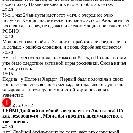
свою пользу Павлюченкова и в итоге пробила в сетку.
40:40
Уже 1 час 24 минуты идёт этот матч, а очередное очко
получает Херцог после незначительного аута от Анастасии. А
россиянка, к слову, не сдалась и следом мощно провела атаку!
РОВНО!
40:40
Мощно справа пробила Херцог и заработала очередное очко.
А дальше - ошибка словенки, и вновь борьба завязывается.
30:30
Аут и Настя исполнила, но сама ошиблась, и Полона, но там
уже было следствие активной игры россиянки. Снова ничья
по ходу гейма.
15:15
Подача - у Полоны Херцог! Первый балл положила в свою
копилку словенская спортсменка, а вот дальше от души она
зарядила и широта души с широтой корта не совпала.
Равенство!
2
:
2
Сет 2
ГЕЙМ! Двойной ошибкой завершает его Анастасия! Ой
как нехорошо-то... Могла бы укрепить преимущество, а
так - ничья.
40:30
Аут! Двойной брейк-поинт по факту даёт это словенской