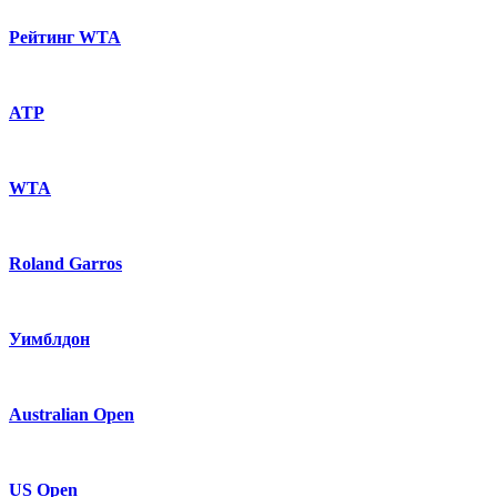
Рейтинг WTA
ATP
WTA
Roland Garros
Уимблдон
Australian Open
US Open