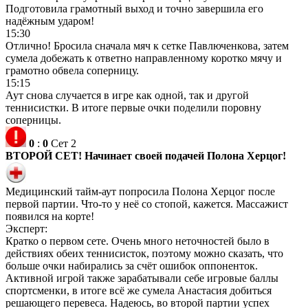
Подготовила грамотный выход и точно завершила его
надёжным ударом!
15:30
Отлично! Бросила сначала мяч к сетке Павлюченкова, затем
сумела добежать к ответно направленному коротко мячу и
грамотно обвела соперницу.
15:15
Аут снова случается в игре как одной, так и другой
теннисистки. В итоге первые очки поделили поровну
соперницы.
0
:
0
Сет 2
ВТОРОЙ СЕТ! Начинает своей подачей Полона Херцог!
Медицинский тайм-аут попросила Полона Херцог после
первой партии. Что-то у неё со стопой, кажется. Массажист
появился на корте!
Эксперт:
Кратко о первом сете. Очень много неточностей было в
действиях обеих теннисисток, поэтому можно сказать, что
больше очки набирались за счёт ошибок оппоненток.
Активной игрой также зарабатывали себе игровые баллы
спортсменки, в итоге всё же сумела Анастасия добиться
решающего перевеса. Надеюсь, во второй партии успех