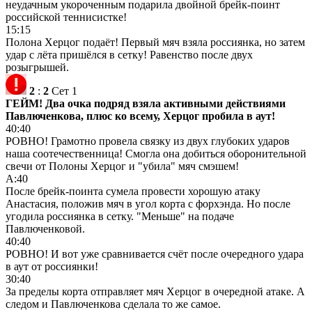
неудачным укороченным подарила двойной брейк-поинт
российской теннисистке!
15:15
Полона Херцог подаёт! Первый мяч взяла россиянка, но затем
удар с лёта пришёлся в сетку! Равенство после двух
розыгрышей.
2
:
2
Сет 1
ГЕЙМ! Два очка подряд взяла активными действиями
Павлюченкова, плюс ко всему, Херцог пробила в аут!
40:40
РОВНО! Грамотно провела связку из двух глубоких ударов
наша соотечественница! Смогла она добиться оборонительной
свечи от Полоны Херцог и "убила" мяч смэшем!
А:40
После брейк-поинта сумела провести хорошую атаку
Анастасия, положив мяч в угол корта с форхэнда. Но после
угодила россиянка в сетку. "Меньше" на подаче
Павлюченковой.
40:40
РОВНО! И вот уже сравнивается счёт после очередного удара
в аут от россиянки!
30:40
За пределы корта отправляет мяч Херцог в очередной атаке. А
следом и Павлюченкова сделала то же самое.