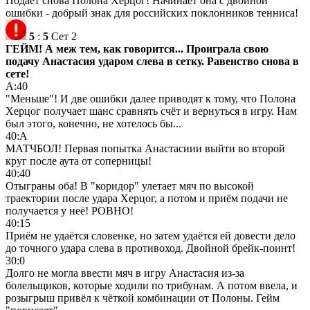
Подаёт снова Полона Херцог! Начинает она с двойной
ошибки - добрый знак для российских поклонников тенниса!
5
:
5
Сет 2
ГЕЙМ! А меж тем, как говорится... Проиграла свою
подачу Анастасия ударом слева в сетку. Равенство снова в
сете!
А:40
"Меньше"! И две ошибки далее приводят к тому, что Полона
Херцог получает шанс сравнять счёт и вернуться в игру. Нам
был этого, конечно, не хотелось бы...
40:А
МАТЧБОЛ! Первая попытка Анастасиии выйти во второй
круг после аута от соперницы!
40:40
Отыграны оба! В "коридор" улетает мяч по высокой
траектории после удара Херцог, а потом и приём подачи не
получается у неё! РОВНО!
40:15
Приём не удаётся словенке, но затем удаётся ей довести дело
до точного удара слева в противоход. Двойной брейк-поинт!
30:0
Долго не могла ввести мяч в игру Анастасия из-за
болельщиков, которые ходили по трибунам. А потом ввела, и
розыгрыш привёл к чёткой комбинации от Полоны. Гейм