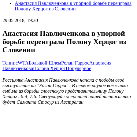
Анастасия Павлюченкова в упорной борьбе переиграла
Полону Херцог из Словении
29.05.2018, 19:30
Анастасия Павлюченкова в упорной
борьбе переиграла Полону Херцог из
Словении
Теннис
WTA
Большой Шлем
Ролан Гаррос
Анастасия
Павлюченкова
Полона Херцог
Популярное
Россиянка Анастасия Павлюченкова начала с победы своё
выступление на "Ролан Гаррос". В первом раунде волжанка
выбила из борьбы словенскую представительницу Полону
Херцог - 6:4, 7:6. Следующей соперницей нашей теннисистки
будет Саманта Стосур из Австралии