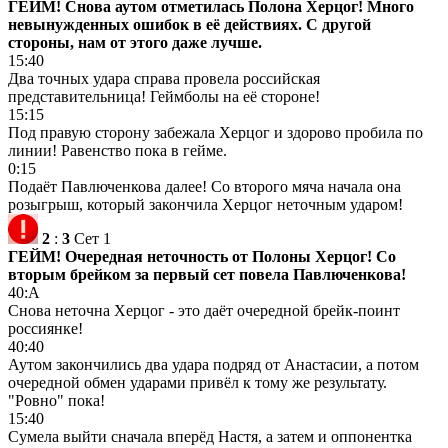
ГЕЙМ! Снова аутом отметилась Полона Херцог! Много
невынужденных ошибок в её действиях. С другой
стороны, нам от этого даже лучше.
15:40
Два точных удара справа провела российская
представительница! Геймболы на её стороне!
15:15
Под правую сторону забежала Херцог и здорово пробила по
линии! Равенство пока в гейме.
0:15
Подаёт Павлюченкова далее! Со второго мяча начала она
розыгрыш, который закончила Херцог неточным ударом!
2
:
3
Сет 1
ГЕЙМ! Очередная неточность от Полоны Херцог! Со
вторым брейком за первый сет повела Павлюченкова!
40:А
Снова неточна Херцог - это даёт очередной брейк-поинт
россиянке!
40:40
Аутом закончились два удара подряд от Анастасии, а потом
очередной обмен ударами привёл к тому же результату.
"Ровно" пока!
15:40
Сумела выйти сначала вперёд Настя, а затем и оппонентка