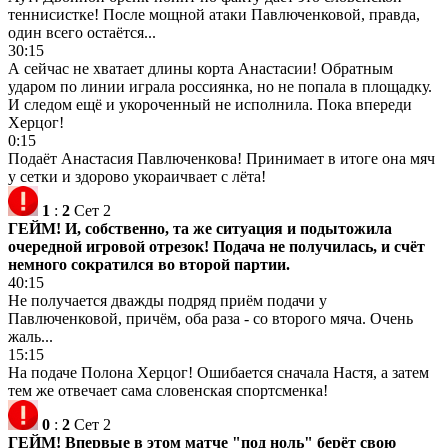
теннисистке! После мощной атаки Павлюченковой, правда,
один всего остаётся...
30:15
А сейчас не хватает длины корта Анастасии! Обратным
ударом по линии играла россиянка, но не попала в площадку.
И следом ещё и укороченный не исполнила. Пока впереди
Херцог!
0:15
Подаёт Анастасия Павлюченкова! Принимает в итоге она мяч
у сетки и здорово укораичвает с лёта!
1
:
2
Сет 2
ГЕЙМ! И, собственно, та же ситуация и подытожила
очередной игровой отрезок! Подача не получилась, и счёт
немного сократился во второй партии.
40:15
Не получается дважды подряд приём подачи у
Павлюченковой, причём, оба раза - со второго мяча. Очень
жаль...
15:15
На подаче Полона Херцог! Ошибается сначала Настя, а затем
тем же отвечает сама словенская спортсменка!
0
:
2
Сет 2
ГЕЙМ! Впервые в этом матче "под ноль" берёт свою