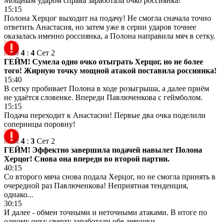
Мощным ударом справа заработала очко россиянка!
15:15
Полона Херцог выходит на подачу! Не смогла сначала точно
ответить Анастасия, но затем уже в серии ударов точнее
оказалась именно россиянка, а Полона направила мяч в сетку.
4
:
4
Сет 2
ГЕЙМ! Сумела одно очко отыграть Херцог, но не более
того! Жирную точку мощной атакой поставила россиянка!
15:40
В сетку пробивает Полона в ходе розыгрыша, а далее приём
не удаётся словенке. Впереди Павлюченкова с геймболом.
15:15
Подача переходит к Анастасии! Первые два очка поделили
соперницы поровну!
4
:
3
Сет 2
ГЕЙМ! Эффектно завершила подачей навылет Полона
Херцог! Снова она впереди во второй партии.
40:15
Со второго мяча снова подала Херцог, но не смогла принять в
очередной раз Павлюченкова! Неприятная тенденция,
однако...
30:15
И далее - обмен точными и неточными атаками. В итоге по
одному очку сверху заработали обе девушки.