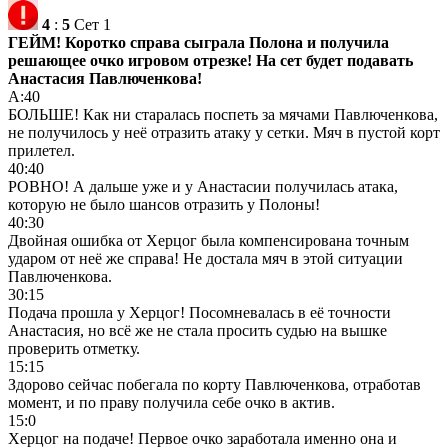
4
:
5
Сет 1
ГЕЙМ! Коротко справа сыграла Полона и получила
решающее очко игровом отрезке! На сет будет подавать
Анастасия Павлюченкова!
А:40
БОЛЬШЕ! Как ни старалась поспеть за мячами Павлюченкова,
не получилось у неё отразить атаку у сетки. Мяч в пустой корт
прилетел.
40:40
РОВНО! А дальше уже и у Анастасии получилась атака,
которую не было шансов отразить у Полоны!
40:30
Двойная ошибка от Херцог была компенсирована точным
ударом от неё же справа! Не достала мяч в этой ситуации
Павлюченкова.
30:15
Подача прошла у Херцог! Посомневалась в её точности
Анастасия, но всё же не стала просить судью на вышке
проверить отметку.
15:15
Здорово сейчас побегала по корту Павлюченкова, отработав
момент, и по праву получила себе очко в актив.
15:0
Херцог на подаче! Первое очко заработала именно она и