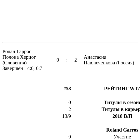
Ролан Гаррос
Полона Херцог
Анастасия
0
:
2
(Словения)
Павлюченкова (Россия)
Завершён - 4:6, 6:7
#58
РЕЙТИНГ WT
0
Титулы в сезон
2
Титулы в карье
13/9
2018 В/П
Roland Garros
9
Участие