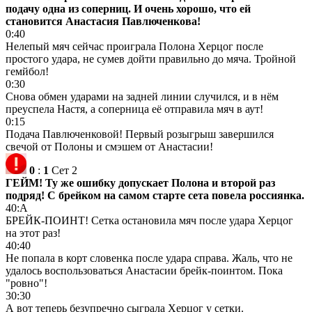
подачу одна из соперниц. И очень хорошо, что ей
становится Анастасия Павлюченкова!
0:40
Нелепый мяч сейчас проиграла Полона Херцог после
простого удара, не сумев дойти правильно до мяча. Тройной
гемйбол!
0:30
Снова обмен ударами на задней линии случился, и в нём
преуспела Настя, а соперница её отправила мяч в аут!
0:15
Подача Павлюченковой! Первый розыгрыш завершился
свечой от Полоны и смэшем от Анастасии!
0
:
1
Сет 2
ГЕЙМ! Ту же ошибку допускает Полона и второй раз
подряд! С брейком на самом старте сета повела россиянка.
40:А
БРЕЙК-ПОИНТ! Сетка остановила мяч после удара Херцог
на этот раз!
40:40
Не попала в корт словенка после удара справа. Жаль, что не
удалось воспользоваться Анастасии брейк-поинтом. Пока
"ровно"!
30:30
А вот теперь безупречно сыграла Херцог у сетки.