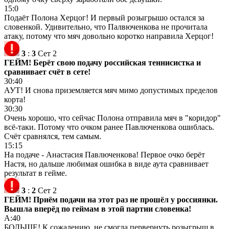
15:0
Подаёт Полона Херцог! И первый розыгрышо остался за
словенкой. Удивительно, что Палвюченкова не прочитала
атаку, потому что мяч довольно коротко направила Херцог!
3
:
3
Сет 2
ГЕЙМ! Берёт свою подачу российская теннисистка и
сравнивает счёт в сете!
30:40
АУТ! И снова приземляется мяч мимо допустимых пределов
корта!
30:30
Очень хорошо, что сейчас Полона отправила мяч в "коридор"
всё-таки. Потому что очком ранее Павлюченкова ошиблась.
Счёт сравнялся, тем самым.
15:15
На подаче - Анастасия Павлюченкова! Первое очко берёт
Настя, но дальше любимая ошибка в виде аута сравнивает
результат в гейме.
3
:
2
Сет 2
ГЕЙМ! Приём подачи на этот раз не прошёл у россиянки.
Вышла вперёд по геймам в этой партии словенка!
А:40
БОЛЬШЕ! К сожалению, не смогла первернуть розыгрыш в