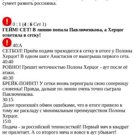
сумеет развить россиянка.
0
:
1
(
4
:
6
Сет 1)
ГЕЙМ! СЕТ! В линию попала Павлюченкова, а Херцог
ответила в сетку!
40:А
СЕТБОЛ! Приём подачи приходится в сетку в итоге у Полоны
Херцог! В одном шаге Анастасия от выигрыша первого сета.
40:40
РОВНО! Грешит неточностью Полона Херцог - аут после её
атаки.
40:30
БРЕЙК-ПОИНТ! У сетки вновь переиграла свою соперницу
словенка! Правда, дальше по линии очень точно сыграла
Павлюченкова.
30:15
Далее произошёл обмен ошибками, что в итоге привело к
тому же раскладу с минимальным преимуществом Полоны
Херцог.
15:0
Подача - за российской теннисисткой! Первый мяч в квадрат
не прилетает. А со второго мяча и вовсе в аут убывает!