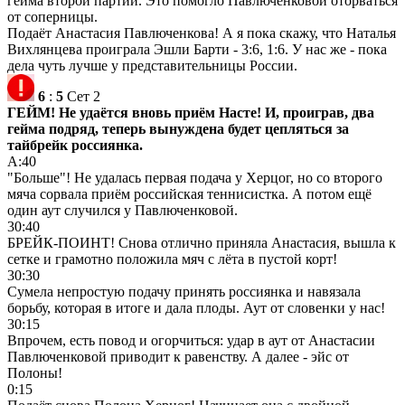
гейма второй партии. Это помогло Павлюченковой оторваться
от соперницы.
Подаёт Анастасия Павлюченкова! А я пока скажу, что Наталья
Вихлянцева проиграла Эшли Барти - 3:6, 1:6. У нас же - пока
дела чуть лучше у представительницы России.
6
:
5
Сет 2
ГЕЙМ! Не удаётся вновь приём Насте! И, проиграв, два
гейма подряд, теперь вынуждена будет цепляться за
тайбрейк россиянка.
А:40
"Больше"! Не удалась первая подача у Херцог, но со второго
мяча сорвала приём российская теннисистка. А потом ещё
один аут случился у Павлюченковой.
30:40
БРЕЙК-ПОИНТ! Снова отлично приняла Анастасия, вышла к
сетке и грамотно положила мяч с лёта в пустой корт!
30:30
Сумела непростую подачу принять россиянка и навязала
борьбу, которая в итоге и дала плоды. Аут от словенки у нас!
30:15
Впрочем, есть повод и огорчиться: удар в аут от Анастасии
Павлюченковой приводит к равенству. А далее - эйс от
Полоны!
0:15