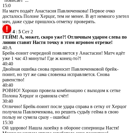
"повисает"...
15:0
На матч подаёт Анастасия Павлюченкова! Первое очко
досталось Полоне Херцог, тем не менее. В аут немного улетел
мяч, даже судье пришлось отметку проверять.
4
:
5
Сет 2
ГЕЙМ! А, может, скоро уже?! Отличным ударом слева по
линии ставит Настя точку в этом игровом отрезке!
40:А
Брейк-поинт очередной появляется у Анастасии! Матч идёт
уже 1 час 43 минуты! Где ж конец-то?!
40:40
Двойная ошибка снова приносит Павлюченковой брейк-
поинт, но тут же сама словенка исправляется. Снова
равенство!
40:40
РОВНО! Хорошо провела комбинацию с выходом к сетке
Полона Херцог и сравняла счёт!
30:40
Отлично! Брейк-поинт после удара справа в сетку от Херцог
получила Павлюченкова, но решить судьбу гейма в свою
пользу не сумела сразу - ошибка!
15:30
Ой здорово! Нашла лазейку в обороне соперницы Настя!