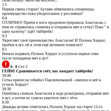
свою пользу! Было бы неплохо...
1:5
Первая смена сторон! Аутами обменялись соперницы,
преимущество пока убедительное у россиянки!
0:4
ОТЛИЧНО! Приём в ноги продемонстрировала Анастасия, с
ним не справилась словенка и отправила мяч в сетку! Пока " в
одну калитку" идёт тайбрейк!
0:3
Укрепляет своё преимущество Анастасия! И Полона Херцог,
пробив в аут, ей в этом ещё активнее помогает!
0:1
Начала подавать Полона Херцог и уступила первое очко
после попадания мяч в аут!
6
:
6
Сет 2
ГЕЙМ! Сравнивается счёт, нас ожидает тайбрейк!
30:40
Сетка принесла геймбол Павлюченковой - именно в неё и
угоила Херцог!
30:30
Ошиблась сначала Анастасия в ходе розыгрыша, отправив мяч
в аут, а потом не сумела укротить мяч с лёта.
0:30
Дважды аутами отметилась Полона Херцог на старте 12-го