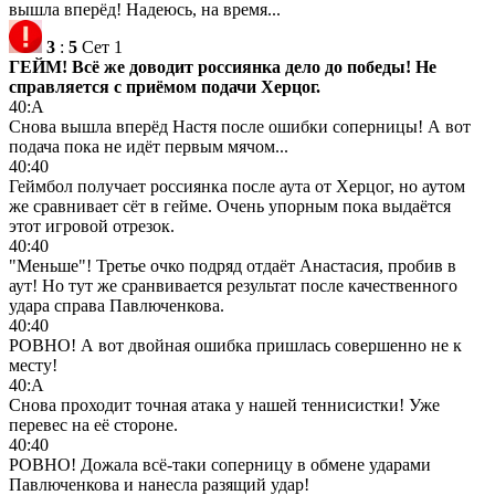
вышла вперёд! Надеюсь, на время...
3
:
5
Сет 1
ГЕЙМ! Всё же доводит россиянка дело до победы! Не
справляется с приёмом подачи Херцог.
40:А
Снова вышла вперёд Настя после ошибки соперницы! А вот
подача пока не идёт первым мячом...
40:40
Геймбол получает россиянка после аута от Херцог, но аутом
же сравнивает сёт в гейме. Очень упорным пока выдаётся
этот игровой отрезок.
40:40
"Меньше"! Третье очко подряд отдаёт Анастасия, пробив в
аут! Но тут же сранвивается результат после качественного
удара справа Павлюченкова.
40:40
РОВНО! А вот двойная ошибка пришлась совершенно не к
месту!
40:А
Снова проходит точная атака у нашей теннисистки! Уже
перевес на её стороне.
40:40
РОВНО! Дожала всё-таки соперницу в обмене ударами
Павлюченкова и нанесла разящий удар!