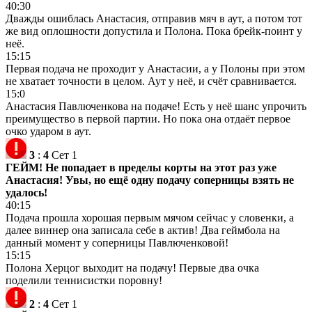
40:30
Дважды ошиблась Анастасия, отправив мяч в аут, а потом тот
же вид оплошности допустила и Полона. Пока брейк-поинт у
неё.
15:15
Первая подача не проходит у Анастасии, а у Полоны при этом
не хватает точности в целом. Аут у неё, и счёт сравнивается.
15:0
Анастасия Павлюченкова на подаче! Есть у неё шанс упрочить
преимущество в первой партии. Но пока она отдаёт первое
очко ударом в аут.
3
:
4
Сет 1
ГЕЙМ! Не попадает в пределы корты на этот раз уже
Анастасия! Увы, но ещё одну подачу соперницы взять не
удалось!
40:15
Подача прошла хорошая первым мячом сейчас у словенки, а
далее виннер она записала себе в актив! Два геймбола на
данный момент у соперницы Павлюченковой!
15:15
Полона Херцог выходит на подачу! Первые два очка
поделили теннисистки поровну!
2
:
4
Сет 1