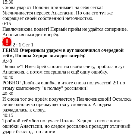
15:30
Снова удар от Полоны принимает на себя сетка!
Увеличивается перевес Анастасии. Но она его тут же
сокращает своей собственной неточностью.
0:15
Павлюченкова подаёт! Первый приём не удаётся сопернице,
Анастасия выходит вперёд.
2
:
1
Сет 1
ГЕЙМ! Очередным ударом в аут закончился очередной
гейм, Полона Херцог выходит вперёд!
А:40
"Больше"! Имея брейк-поинт на своём счету, пробила в аут
Анастасия, а потом совершила и ещё одну ошибку.
40:40
РОВНО! Двойная ошибка в итоге снова получается! 2:1 по
этому компоненту "в пользу" россиянки!
40:30
И снова тот же приём получается у Павлюченковой! Осталось
лишь одно очко преимущества у словенки. А подача
разладилась, к слову...
40:15
Тройной геймбол получает Полона Херцог в итоге после
ошибки Анастасии, но следом россиянка проводит отличный
удар с бэкхэнда по линии.