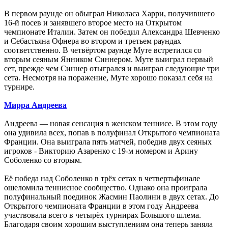
В первом раунде он обыграл Николаса Харри, получившего
16-й посев и занявшего второе место на Открытом
чемпионате Италии. Затем он победил Александра Шевченко
и Себастьяна Офнера во втором и третьем раундах
соответственно. В четвёртом раунде Муте встретился со
вторым сеяным Янником Синнером. Муте выиграл первый
сет, прежде чем Синнер отыгрался и выиграл следующие три
сета. Несмотря на поражение, Муте хорошо показал себя на
турнире.
Мирра Андреева
Андреева — новая сенсация в женском теннисе. В этом году
она удивила всех, попав в полуфинал Открытого чемпионата
Франции. Она выиграла пять матчей, победив двух сеяных
игроков - Викторию Азаренко с 19-м номером и Арину
Соболенко со вторым.
Её победа над Соболенко в трёх сетах в четвертьфинале
ошеломила теннисное сообщество. Однако она проиграла
полуфинальный поединок Жасмин Паолини в двух сетах. До
Открытого чемпионата Франции в этом году Андреева
участвовала всего в четырёх турнирах Большого шлема.
Благодаря своим хорошим выступлениям она теперь заняла