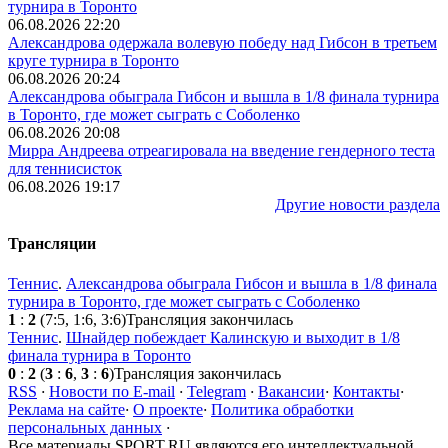
турнира в Торонто
06.08.2026 22:20
Александрова одержала волевую победу над Гибсон в третьем
круге турнира в Торонто
06.08.2026 20:24
Александрова обыграла Гибсон и вышла в 1/8 финала турнира
в Торонто, где может сыграть с Соболенко
06.08.2026 20:08
Мирра Андреева отреагировала на введение гендерного теста
для теннисисток
06.08.2026 19:17
Другие новости раздела
Трансляции
Теннис
.
Александрова обыграла Гибсон и вышла в 1/8 финала
турнира в Торонто, где может сыграть с Соболенко
1
:
2
(7:5, 1:6, 3:6)
Трансляция закончилась
Теннис
.
Шнайдер побеждает Калинскую и выходит в 1/8
финала турнира в Торонто
0
:
2
(
3
:
6
,
3
:
6
)
Трансляция закончилась
RSS
·
Новости по E-mail
·
Telegram
·
Вакансии
·
Контакты
·
Реклама на сайте
·
О проекте
·
Политика обработки
персональных данных
·
Все материалы SPORT.RU являются его интеллектуальной