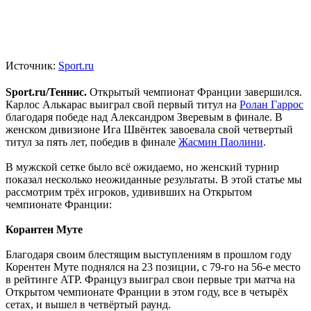
Источник:
Sport.ru
Sport.ru/Теннис.
Открытый чемпионат Франции завершился.
Карлос Алькарас выиграл свой первый титул на
Ролан Гаррос
благодаря победе над Александром Зверевым в финале. В
женском дивизионе Ига Швёнтек завоевала свой четвертый
титул за пять лет, победив в финале
Жасмин Паолини
.
В мужской сетке было всё ожидаемо, но женский турнир
показал несколько неожиданные результаты. В этой статье мы
рассмотрим трёх игроков, удививших на Открытом
чемпионате Франции:
Корантен Муте
Благодаря своим блестящим выступлениям в прошлом году
Корентен Муте поднялся на 23 позиции, с 79-го на 56-е место
в рейтинге ATP. Француз выиграл свои первые три матча на
Открытом чемпионате Франции в этом году, все в четырёх
сетах, и вышел в четвёртый раунд.