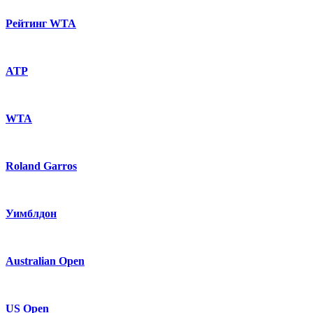
Рейтинг WTA
ATP
WTA
Roland Garros
Уимблдон
Australian Open
US Open