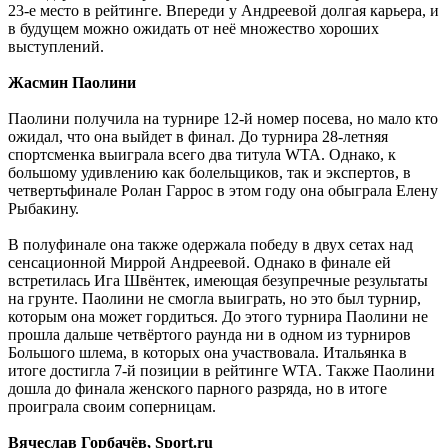
23-е место в рейтинге. Впереди у Андреевой долгая карьера, и
в будущем можно ожидать от неё множество хороших
выступлений.
Жасмин Паолини
Паолини получила на турнире 12-й номер посева, но мало кто
ожидал, что она выйдет в финал. До турнира 28-летняя
спортсменка выиграла всего два титула WTA. Однако, к
большому удивлению как болельщиков, так и экспертов, в
четвертьфинале Ролан Гаррос в этом году она обыграла Елену
Рыбакину.
В полуфинале она также одержала победу в двух сетах над
сенсационной Миррой Андреевой. Однако в финале ей
встретилась Ига Швёнтек, имеющая безупречные результаты
на грунте. Паолини не смогла выиграть, но это был турнир,
которым она может гордиться. До этого турнира Паолини не
прошла дальше четвёртого раунда ни в одном из турниров
Большого шлема, в которых она участвовала. Итальянка в
итоге достигла 7-й позиции в рейтинге WTA. Также Паолини
дошла до финала женского парного разряда, но в итоге
проиграла своим соперницам.
Вячеслав Горбачёв, Sport.ru