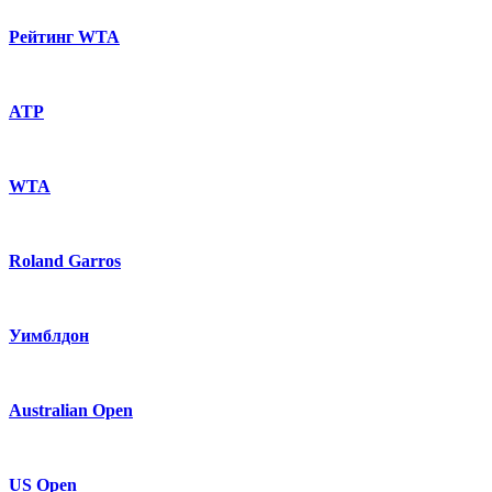
Рейтинг WTA
ATP
WTA
Roland Garros
Уимблдон
Australian Open
US Open