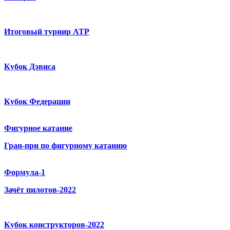
Итоговый турнир ATP
Кубок Дэвиса
Кубок Федерации
Фигурное катание
Гран-при по фигурному катанию
Формула-1
Зачёт пилотов-2022
Кубок конструкторов-2022