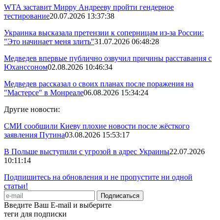
WTA заставит Мирру Андрееву пройти гендерное
тестирование
20.07.2026 13:37:38
Украинка высказала претензии к соперницам из-за России:
"Это начинает меня злить"
31.07.2026 06:48:28
Медведев впервые публично озвучил причины расставания с
Юханссоном
02.08.2026 10:46:34
Медведев рассказал о своих планах после поражения на
"Мастерсе" в Монреале
06.08.2026 15:34:24
Другие новости:
СМИ сообщили Киеву плохие новости после жёсткого
заявления Путина
03.08.2026 15:53:17
В Польше выступили с угрозой в адрес Украины
22.07.2026
10:11:14
Подпишитесь на обновления и не пропустите ни одной
статьи!
Введите Ваш E-mail и выберите
теги для подписки