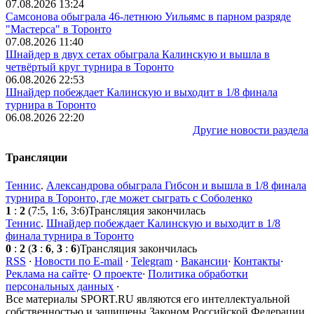
07.08.2026 13:24
Самсонова обыграла 46-летнюю Уильямс в парном разряде
"Мастерса" в Торонто
07.08.2026 11:40
Шнайдер в двух сетах обыграла Калинскую и вышла в
четвёртый круг турнира в Торонто
06.08.2026 22:53
Шнайдер побеждает Калинскую и выходит в 1/8 финала
турнира в Торонто
06.08.2026 22:20
Другие новости раздела
Трансляции
Теннис
.
Александрова обыграла Гибсон и вышла в 1/8 финала
турнира в Торонто, где может сыграть с Соболенко
1
:
2
(7:5, 1:6, 3:6)
Трансляция закончилась
Теннис
.
Шнайдер побеждает Калинскую и выходит в 1/8
финала турнира в Торонто
0
:
2
(
3
:
6
,
3
:
6
)
Трансляция закончилась
RSS
·
Новости по E-mail
·
Telegram
·
Вакансии
·
Контакты
·
Реклама на сайте
·
О проекте
·
Политика обработки
персональных данных
·
Все материалы SPORT.RU являются его интеллектуальной
собственностью и защищены Законом Российской Федерации