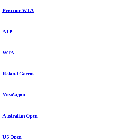
Рейтинг WTA
ATP
WTA
Roland Garros
Уимблдон
Australian Open
US Open