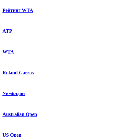
Рейтинг WTA
ATP
WTA
Roland Garros
Уимблдон
Australian Open
US Open