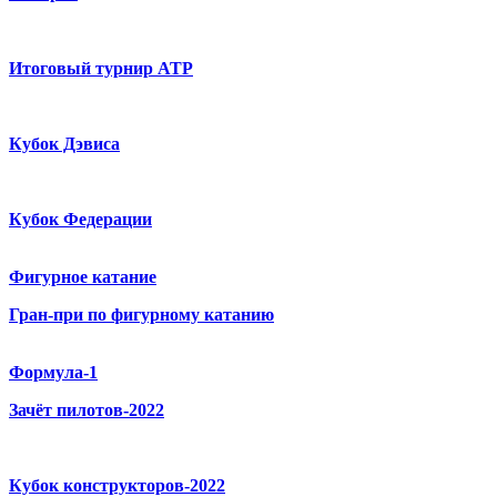
Итоговый турнир ATP
Кубок Дэвиса
Кубок Федерации
Фигурное катание
Гран-при по фигурному катанию
Формула-1
Зачёт пилотов-2022
Кубок конструкторов-2022