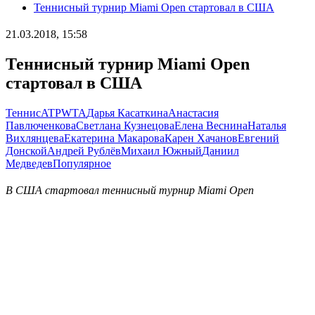
Теннисный турнир Miami Open стартовал в США
21.03.2018, 15:58
Теннисный турнир Miami Open
стартовал в США
Теннис
ATP
WTA
Дарья Касаткина
Анастасия
Павлюченкова
Светлана Кузнецова
Елена Веснина
Наталья
Вихлянцева
Екатерина Макарова
Карен Хачанов
Евгений
Донской
Андрей Рублёв
Михаил Южный
Даниил
Медведев
Популярное
В США стартовал теннисный турнир Miami Open