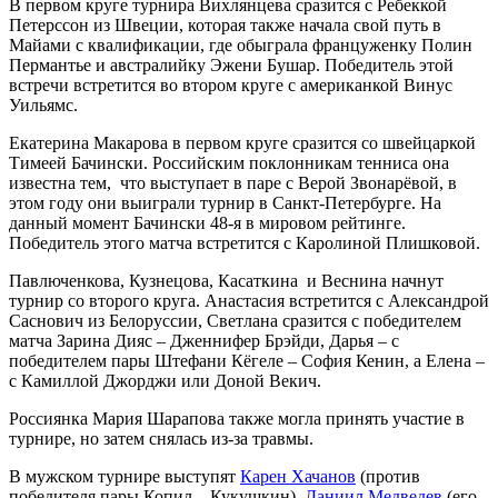
В первом круге турнира Вихлянцева сразится с Ребеккой
Петерссон из Швеции, которая также начала свой путь в
Майами с квалификации, где обыграла француженку Полин
Пермантье и австралийку Эжени Бушар. Победитель этой
встречи встретится во втором круге с американкой Винус
Уильямс.
Екатерина Макарова в первом круге сразится со швейцаркой
Тимеей Бачински. Российским поклонникам тенниса она
известна тем, что выступает в паре с Верой Звонарёвой, в
этом году они выиграли турнир в Санкт-Петербурге. На
данный момент Бачински 48-я в мировом рейтинге.
Победитель этого матча встретится с Каролиной Плишковой.
Павлюченкова, Кузнецова, Касаткина и Веснина начнут
турнир со второго круга. Анастасия встретится с Александрой
Саснович из Белоруссии, Светлана сразится с победителем
матча Зарина Дияс – Дженнифер Брэйди, Дарья – с
победителем пары Штефани Кёгеле – София Кенин, а Елена –
с Камиллой Джорджи или Доной Векич.
Россиянка Мария Шарапова также могла принять участие в
турнире, но затем снялась из-за травмы.
В мужском турнире выступят
Карен Хачанов
(против
победителя пары Копил – Кукушкин),
Даниил Медведев
(его