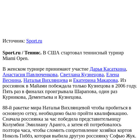
Источник:
Sport.ru
Sport.ru / Теннис.
В США стартовал теннисный турнир
Miami Open.
В женском турнире принимают участие
Дарья Касаткина
,
Анастасия Павлюченкова
,
Светлана Кузнецова
,
Елена
Веснина
,
Наталья Вихлянцева
и
Екатерина Макарова
. Из
россиянок в Майами побеждала только Кузнецова в 2006 году.
Пять раз в финалах проигрывала Шарапова, один раз
Курникова, Дементьева и Кузнецова.
88-й ракетке мира Наталья Вихлянцевой чтобы пробиться в
основную сетку, необходимо было пройти квалификацию.
Сначала россиянка за час победила представительницу
Колумбии Эмилиану Аранго, а затем ей потребовалось
полтора часа, чтобы сломить сопротивление хозяйки кортов
Николь Гиббз, которая выбила другую россиянку Софью Жук.