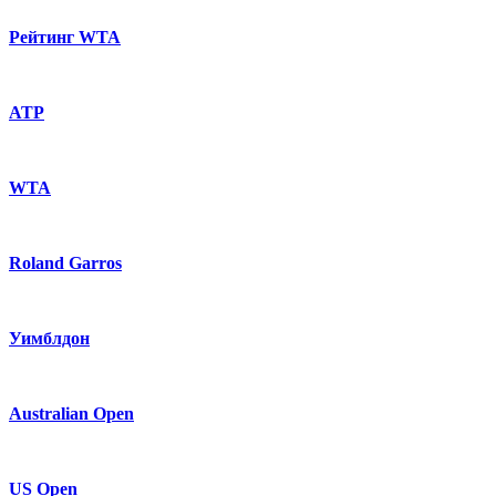
Рейтинг WTA
ATP
WTA
Roland Garros
Уимблдон
Australian Open
US Open