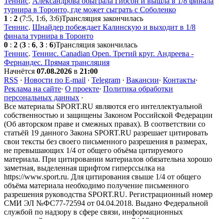
Теннис
.
Александрова обыграла Гибсон и вышла в 1/8 финала
турнира в Торонто, где может сыграть с Соболенко
1
:
2
(7:5, 1:6, 3:6)
Трансляция закончилась
Теннис
.
Шнайдер побеждает Калинскую и выходит в 1/8
финала турнира в Торонто
0
:
2
(
3
:
6
,
3
:
6
)
Трансляция закончилась
Теннис
.
Теннис. Canadian Open. Третий круг. Андреева -
Фернандес. Прямая трансляция
Начнётся
07.08.2026
в
21:00
RSS
·
Новости по E-mail
·
Telegram
·
Вакансии
·
Контакты
·
Реклама на сайте
·
О проекте
·
Политика обработки
персональных данных
·
Все материалы SPORT.RU являются его интеллектуальной
собственностью и защищены Законом Российской Федерации
(Об авторском праве и смежных правах). В соответствии со
статьёй 19 данного Закона SPORT.RU разрешает цитировать
свои тексты без своего письменного разрешения в размерах,
не превышающих 1/4 от общего объёма цитируемого
материала. При цитировании материалов обязательна хорошо
заметная, выделенная шрифтом гиперссылка на
https://www.sport.ru. Для цитирования свыше 1/4 от общего
объёма материала необходимо получение письменного
разрешения руководства SPORT.RU. Регистрационный номер
СМИ ЭЛ №ФС77-72594 от 04.04.2018. Выдано Федеральной
службой по надзору в сфере связи, информационных