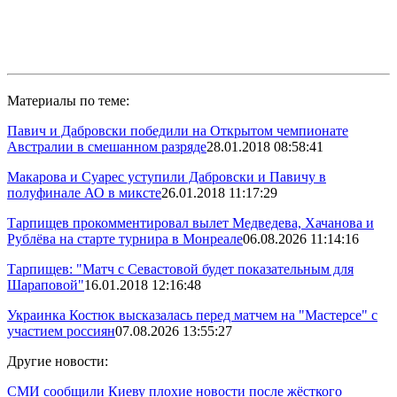
Материалы по теме:
Павич и Дабровски победили на Открытом чемпионате
Австралии в смешанном разряде
28.01.2018 08:58:41
Макарова и Суарес уступили Дабровски и Павичу в
полуфинале АО в миксте
26.01.2018 11:17:29
Тарпищев прокомментировал вылет Медведева, Хачанова и
Рублёва на старте турнира в Монреале
06.08.2026 11:14:16
Тарпищев: "Матч с Севастовой будет показательным для
Шараповой"
16.01.2018 12:16:48
Украинка Костюк высказалась перед матчем на "Мастерсе" с
участием россиян
07.08.2026 13:55:27
Другие новости:
СМИ сообщили Киеву плохие новости после жёсткого