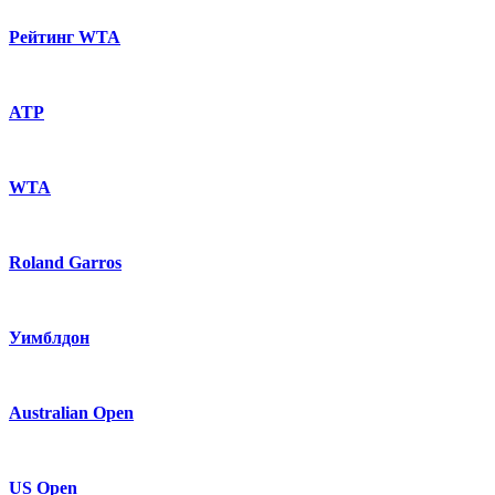
Рейтинг WTA
ATP
WTA
Roland Garros
Уимблдон
Australian Open
US Open