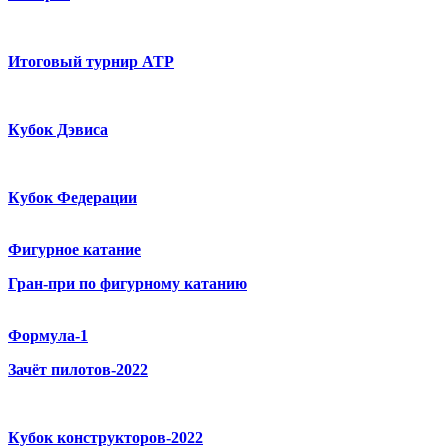
Итоговый турнир ATP
Кубок Дэвиса
Кубок Федерации
Фигурное катание
Гран-при по фигурному катанию
Формула-1
Зачёт пилотов-2022
Кубок конструкторов-2022