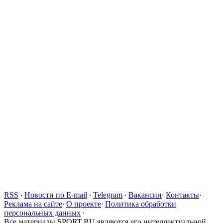
RSS
·
Новости по E-mail
·
Telegram
·
Вакансии
·
Контакты
·
Реклама на сайте
·
О проекте
·
Политика обработки
персональных данных
·
Все материалы SPORT.RU являются его интеллектуальной