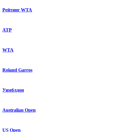
Рейтинг WTA
ATP
WTA
Roland Garros
Уимблдон
Australian Open
US Open