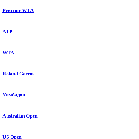
Рейтинг WTA
ATP
WTA
Roland Garros
Уимблдон
Australian Open
US Open