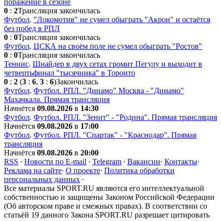
поражение в сезоне
0
:
2
Трансляция закончилась
Футбол
.
"Локомотив" не сумел обыграть "Акрон" и остаётся
без побед в РПЛ
0
:
0
Трансляция закончилась
Футбол
.
ЦСКА на своём поле не сумел обыграть "Ростов"
0
:
0
Трансляция закончилась
Теннис
.
Шнайдер в двух сетах громит Пегулу и выходит в
четвертьфинал "тысячника" в Торонто
0
:
2
(
3
:
6
,
3
:
6
)
Закончилась
Футбол
.
Футбол. РПЛ. "Динамо" Москва - "Динамо"
Махачкала. Прямая трансляция
Начнётся
09.08.2026
в
14:30
Футбол
.
Футбол. РПЛ. "Зенит" - "Родина". Прямая трансляция
Начнётся
09.08.2026
в
17:00
Футбол
.
Футбол. РПЛ. "Спартак" - "Краснодар". Прямая
трансляция
Начнётся
09.08.2026
в
20:00
RSS
·
Новости по E-mail
·
Telegram
·
Вакансии
·
Контакты
·
Реклама на сайте
·
О проекте
·
Политика обработки
персональных данных
·
Все материалы SPORT.RU являются его интеллектуальной
собственностью и защищены Законом Российской Федерации
(Об авторском праве и смежных правах). В соответствии со
статьёй 19 данного Закона SPORT.RU разрешает цитировать