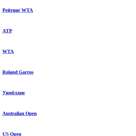
Рейтинг WTA
ATP
WTA
Roland Garros
Уимблдон
Australian Open
US Open