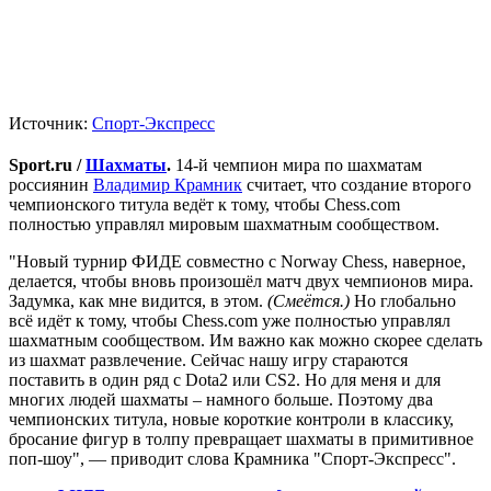
Источник:
Спорт-Экспресс
Sport.ru /
Шахматы
.
14-й чемпион мира по шахматам
россиянин
Владимир Крамник
считает, что создание второго
чемпионского титула ведёт к тому, чтобы Chess.com
полностью управлял мировым шахматным сообществом.
"Новый турнир ФИДЕ совместно с Norway Chess, наверное,
делается, чтобы вновь произошёл матч двух чемпионов мира.
Задумка, как мне видится, в этом.
(Смеётся.)
Но глобально
всё идёт к тому, чтобы Chess.com уже полностью управлял
шахматным сообществом. Им важно как можно скорее сделать
из шахмат развлечение. Сейчас нашу игру стараются
поставить в один ряд с Dota2 или СS2. Но для меня и для
многих людей шахматы – намного больше. Поэтому два
чемпионских титула, новые короткие контроли в классику,
бросание фигур в толпу превращает шахматы в примитивное
поп-шоу", — приводит слова Крамника "Спорт-Экспресс".