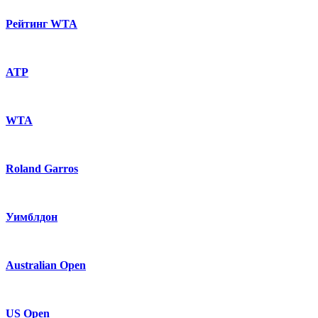
Рейтинг WTA
ATP
WTA
Roland Garros
Уимблдон
Australian Open
US Open