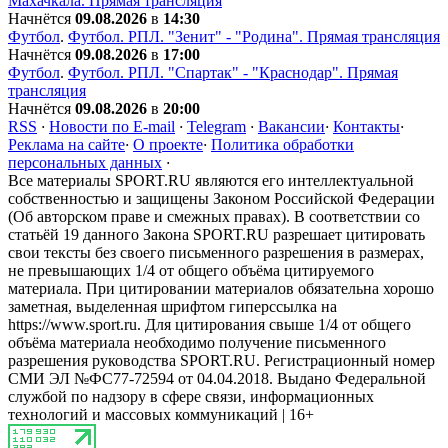
Махачкала. Прямая трансляция
Начнётся
09.08.2026
в
14:30
Футбол
.
Футбол. РПЛ. "Зенит" - "Родина". Прямая трансляция
Начнётся
09.08.2026
в
17:00
Футбол
.
Футбол. РПЛ. "Спартак" - "Краснодар". Прямая
трансляция
Начнётся
09.08.2026
в
20:00
RSS
·
Новости по E-mail
·
Telegram
·
Вакансии
·
Контакты
·
Реклама на сайте
·
О проекте
·
Политика обработки
персональных данных
·
Все материалы SPORT.RU являются его интеллектуальной
собственностью и защищены Законом Российской Федерации
(Об авторском праве и смежных правах). В соответствии со
статьёй 19 данного Закона SPORT.RU разрешает цитировать
свои тексты без своего письменного разрешения в размерах,
не превышающих 1/4 от общего объёма цитируемого
материала. При цитировании материалов обязательна хорошо
заметная, выделенная шрифтом гиперссылка на
https://www.sport.ru. Для цитирования свыше 1/4 от общего
объёма материала необходимо получение письменного
разрешения руководства SPORT.RU. Регистрационный номер
СМИ ЭЛ №ФС77-72594 от 04.04.2018. Выдано Федеральной
службой по надзору в сфере связи, информационных
технологий и массовых коммуникаций | 16+