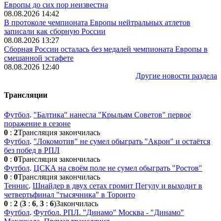
Европы до сих пор неизвестна
08.08.2026 14:42
В протоколе чемпионата Европы нейтральных атлетов
записали как сборную России
08.08.2026 13:27
Сборная России осталась без медалей чемпионата Европы в
смешанной эстафете
08.08.2026 12:40
Другие новости раздела
Трансляции
Футбол
.
"Балтика" нанесла "Крыльям Советов" первое
поражение в сезоне
0
:
2
Трансляция закончилась
Футбол
.
"Локомотив" не сумел обыграть "Акрон" и остаётся
без побед в РПЛ
0
:
0
Трансляция закончилась
Футбол
.
ЦСКА на своём поле не сумел обыграть "Ростов"
0
:
0
Трансляция закончилась
Теннис
.
Шнайдер в двух сетах громит Пегулу и выходит в
четвертьфинал "тысячника" в Торонто
0
:
2
(
3
:
6
,
3
:
6
)
Закончилась
Футбол
.
Футбол. РПЛ. "Динамо" Москва - "Динамо"