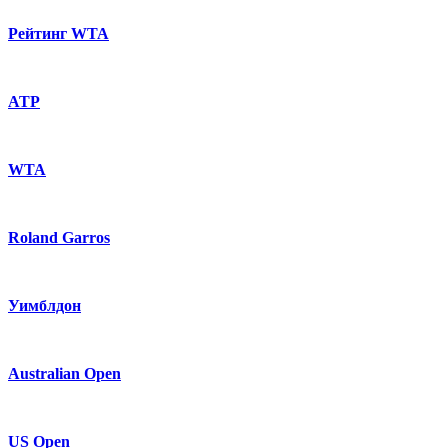
Рейтинг WTA
ATP
WTA
Roland Garros
Уимблдон
Australian Open
US Open