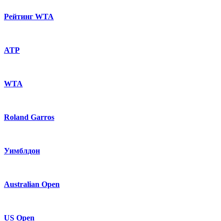
Рейтинг WTA
ATP
WTA
Roland Garros
Уимблдон
Australian Open
US Open