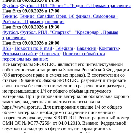
Начнётся
09.08.2026
в
14:30
Футбол
.
Футбол. РПЛ. "Зенит" - "Родина". Прямая трансляция
Начнётся
09.08.2026
в
17:00
Теннис
.
Теннис. Сanadian Open. 1/8 финала. Самсонова -
Рыбакина. Прямая трансляция
Начнётся
09.08.2026
в
19:30
Футбол
.
Футбол. РПЛ. "Спартак" - "Краснодар". Прямая
трансляция
Начнётся
09.08.2026
в
20:00
RSS
·
Новости по E-mail
·
Telegram
·
Вакансии
·
Контакты
·
Реклама на сайте
·
О проекте
·
Политика обработки
персональных данных
·
Все материалы SPORT.RU являются его интеллектуальной
собственностью и защищены Законом Российской Федерации
(Об авторском праве и смежных правах). В соответствии со
статьёй 19 данного Закона SPORT.RU разрешает цитировать
свои тексты без своего письменного разрешения в размерах,
не превышающих 1/4 от общего объёма цитируемого
материала. При цитировании материалов обязательна хорошо
заметная, выделенная шрифтом гиперссылка на
https://www.sport.ru. Для цитирования свыше 1/4 от общего
объёма материала необходимо получение письменного
разрешения руководства SPORT.RU. Регистрационный номер
СМИ ЭЛ №ФС77-72594 от 04.04.2018. Выдано Федеральной
службой по надзору в сфере связи, информационных