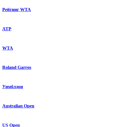
Рейтинг WTA
ATP
WTA
Roland Garros
Уимблдон
Australian Open
US Open