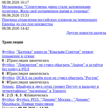
08.08.2026 16:17
Мельникова: "Спортсмены давно стали заложниками
политики. Жаль своё потраченное время и здоровье"
08.08.2026 15:53
Причина отравления российских пловцов на чемпионате
Европы до сих пор неизвестна
08.08.2026 14:42
Другие новости раздела
Трансляции
Футбол
.
"Балтика" нанесла "Крыльям Советов" первое
поражение в сезоне
0
:
2
Трансляция закончилась
Футбол
.
"Локомотив" не сумел обыграть "Акрон" и остаётся
без побед в РПЛ
0
:
0
Трансляция закончилась
Футбол
.
ЦСКА на своём поле не сумел обыграть "Ростов"
0
:
0
Трансляция закончилась
Теннис
.
Шнайдер в двух сетах громит Пегулу и выходит в
четвертьфинал "тысячника" в Торонто
0
:
2
(
3
:
6
,
3
:
6
)
Закончилась
Футбол
.
Футбол. РПЛ. "Динамо" Москва - "Динамо"
Махачкала. Прямая трансляция