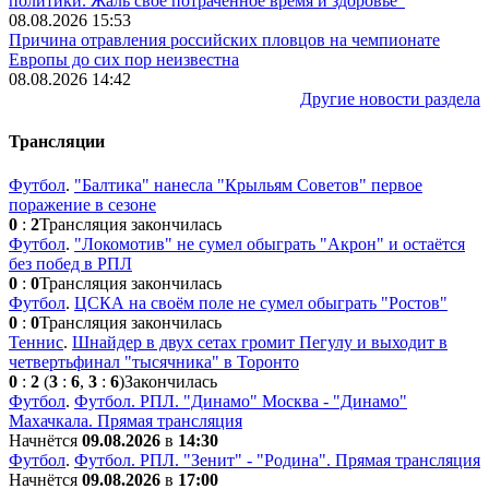
политики. Жаль своё потраченное время и здоровье"
08.08.2026 15:53
Причина отравления российских пловцов на чемпионате
Европы до сих пор неизвестна
08.08.2026 14:42
Другие новости раздела
Трансляции
Футбол
.
"Балтика" нанесла "Крыльям Советов" первое
поражение в сезоне
0
:
2
Трансляция закончилась
Футбол
.
"Локомотив" не сумел обыграть "Акрон" и остаётся
без побед в РПЛ
0
:
0
Трансляция закончилась
Футбол
.
ЦСКА на своём поле не сумел обыграть "Ростов"
0
:
0
Трансляция закончилась
Теннис
.
Шнайдер в двух сетах громит Пегулу и выходит в
четвертьфинал "тысячника" в Торонто
0
:
2
(
3
:
6
,
3
:
6
)
Закончилась
Футбол
.
Футбол. РПЛ. "Динамо" Москва - "Динамо"
Махачкала. Прямая трансляция
Начнётся
09.08.2026
в
14:30
Футбол
.
Футбол. РПЛ. "Зенит" - "Родина". Прямая трансляция
Начнётся
09.08.2026
в
17:00