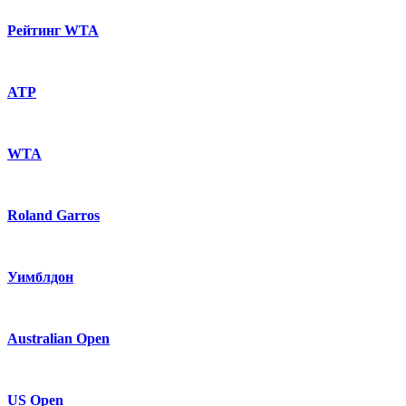
Рейтинг WTA
ATP
WTA
Roland Garros
Уимблдон
Australian Open
US Open