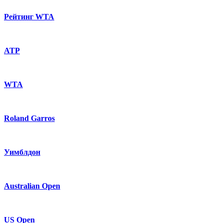
Рейтинг WTA
ATP
WTA
Roland Garros
Уимблдон
Australian Open
US Open