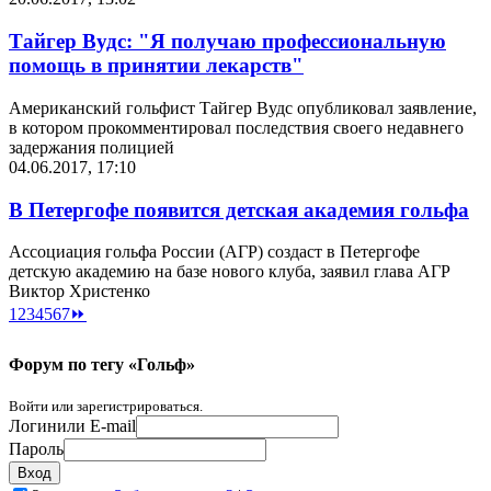
Тайгер Вудс: "Я получаю профессиональную
помощь в принятии лекарств"
Американский гольфист Тайгер Вудс опубликовал заявление,
в котором прокомментировал последствия своего недавнего
задержания полицией
04.06.2017, 17:10
В Петергофе появится детская академия гольфа
Ассоциация гольфа России (АГР) создаст в Петергофе
детскую академию на базе нового клуба, заявил глава АГР
Виктор Христенко
1
2
3
4
5
6
7
⏩
Форум по тегу «Гольф»
Войти или зарегистрироваться.
Логин
или E-mail
Пароль