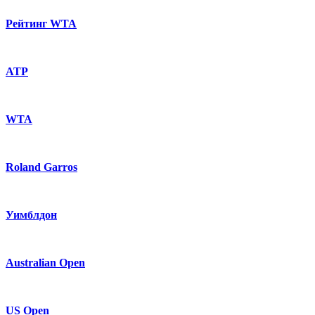
Рейтинг WTA
ATP
WTA
Roland Garros
Уимблдон
Australian Open
US Open