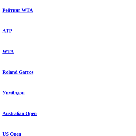
Рейтинг WTA
ATP
WTA
Roland Garros
Уимблдон
Australian Open
US Open