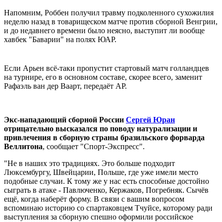
Напомним, Роббен получил травму подколенного сухожилия
неделю назад в товарищеском матче против сборной Венгрии,
и до недавнего времени было неясно, выступит ли вообще
хавбек "Баварии" на полях ЮАР.
Если Арьен всё-таки пропустит стартовый матч голландцев
на турнире, его в основном составе, скорее всего, заменит
Рафаэль ван дер Ваарт, передаёт AP.
Экс-нападающий сборной России
Сергей Юран
отрицательно высказался по поводу натурализации и
привлечения в сборную страны бразильского форварда
Веллитона
, сообщает "Спорт-Экспресс".
"Не в наших это традициях. Это больше подходит
Люксембургу, Швейцарии, Польше, где уже имели место
подобные случаи. К тому же у нас есть способные достойно
сыграть в атаке - Павлюченко, Кержаков, Погребняк. Сычёв
ещё, когда наберёт форму. В связи с вашим вопросом
вспоминаю историю со спартаковцем Тчуйсе, которому ради
выступления за сборную спешно оформили российское