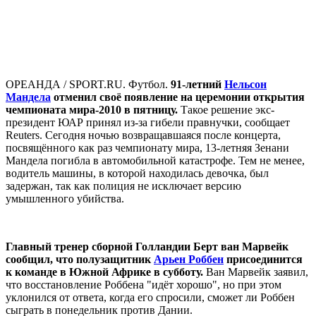
ОРЕАНДА / SPORT.RU. Футбол.
91-летний
Нельсон
Мандела
отменил своё появление на церемонии открытия
чемпионата мира-2010 в пятницу.
Такое решение экс-
президент ЮАР принял из-за гибели правнучки, сообщает
Reuters. Сегодня ночью возвращавшаяся после концерта,
посвящённого как раз чемпионату мира, 13-летняя Зенани
Мандела погибла в автомобильной катастрофе. Тем не менее,
водитель машины, в которой находилась девочка, был
задержан, так как полиция не исключает версию
умышленного убийства.
Главный тренер сборной Голландии Берт ван Марвейк
сообщил, что полузащитник
Арьен Роббен
присоединится
к команде в Южной Африке в субботу.
Ван Марвейк заявил,
что восстановление Роббена "идёт хорошо", но при этом
уклонился от ответа, когда его спросили, сможет ли Роббен
сыграть в понедельник против Дании.