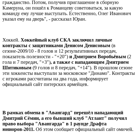
гражданство. Потом, получив приглашение в сборную
Камеруна, он пошёл к Романцеву советоваться, за какую
команду ему лучше выступать. Естественно, Олег Иванович
указал ему на дверь", - рассказал Юран.
Хоккей.
Хоккейный клуб СКА заключил личные
контракты с защитниками Денисом Денисовым
(в
сезоне-2009/10 - 8 голов и 12 результативных передач,
показатель полезности - "+20")
и Дмитрием Воробьёвым
(2
гола и 7 передач, "+3")
, а также с нападающим Дмитрием
Шитиковым
(9 голов и 8 передач, "+14"). В прошлом сезоне
эти хоккеисты выступали за московское "Динамо". Контракты
с игроками рассчитаны на два года, информирует
официальный сайт питерских армейцев.
В рамках обмена в "Авангард" перешёл нападающий
Дмитрий Сёмин, а его бывший клуб "Атлант" получил
право выбора "Авангарда" в 1 раунде Драфта
юниоров-2011.
Об этом сообщает официальный сайт омичей.