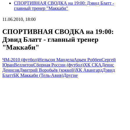
СПОРТИВНАЯ СВОДКА на 19:00: Дэвид Блатт -
главный тренер "Маккаби"
11.06.2010, 18:00
СПОРТИВНАЯ СВОДКА на 19:00:
Дэвид Блатт - главный тренер
"Маккаби"
ЧМ-2010 (футбол)
Нельсон Мандела
Арьен Роббен
Сергей
Юран
Веллитон
Сборная России (футбол)
ХК СКА
Денис
Денисов
Дмитрий Воробьёв (хоккей)
ХК Авангард
Дэвид
Блатт
БК Маккаби (Тель-Авив)
Другие