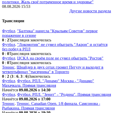
политики. Жаль своё потраченное время и здоровье"
08.08.2026 15:53
Другие новости раздела
Трансляции
Футбол
.
"Балтика" нанесла "Крыльям Советов" первое
поражение в сезоне
0
:
2
Трансляция закончилась
Футбол
.
"Локомотив" не сумел обыграть "Акрон" и остаётся
без побед в РПЛ
0
:
0
Трансляция закончилась
Футбол
.
ЦСКА на своём поле не сумел обыграть "Ростов"
0
:
0
Трансляция закончилась
Теннис
.
Шнайдер в двух сетах громит Пегулу и выходит в
четвертьфинал "тысячника" в Торонто
0
:
2
(
3
:
6
,
3
:
6
)
Закончилась
Футбол
.
Футбол. РПЛ. "Динамо" Москва - "Динамо"
Махачкала. Прямая трансляция
Начнётся
09.08.2026
в
14:30
Футбол
.
Футбол. РПЛ. "Зенит" - "Родина". Прямая трансляция
Начнётся
09.08.2026
в
17:00
Теннис
.
Теннис. Сanadian Open. 1/8 финала. Самсонова -
Рыбакина. Прямая трансляция
Начнётся
09.08.2026
в
19:30