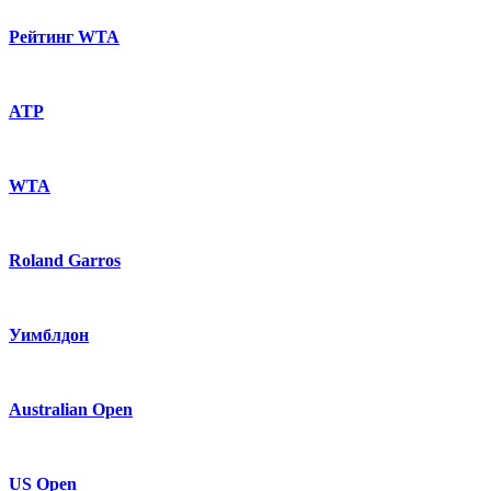
Рейтинг WTA
ATP
WTA
Roland Garros
Уимблдон
Australian Open
US Open