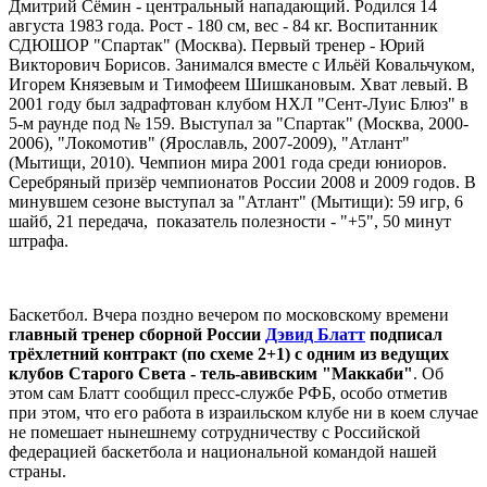
Дмитрий Сёмин - центральный нападающий. Родился 14
августа 1983 года. Рост - 180 см, вес - 84 кг. Воспитанник
СДЮШОР "Спартак" (Москва). Первый тренер - Юрий
Викторович Борисов. Занимался вместе с Ильёй Ковальчуком,
Игорем Князевым и Тимофеем Шишкановым. Хват левый. В
2001 году был задрафтован клубом НХЛ "Сент-Луис Блюз" в
5-м раунде под № 159. Выступал за "Спартак" (Москва, 2000-
2006), "Локомотив" (Ярославль, 2007-2009), "Атлант"
(Мытищи, 2010). Чемпион мира 2001 года среди юниоров.
Серебряный призёр чемпионатов России 2008 и 2009 годов. В
минувшем сезоне выступал за "Атлант" (Мытищи): 59 игр, 6
шайб, 21 передача, показатель полезности - "+5", 50 минут
штрафа.
Баскетбол. Вчера поздно вечером по московскому времени
главный тренер сборной России
Дэвид Блатт
подписал
трёхлетний контракт (по схеме 2+1) с одним из ведущих
клубов Старого Света - тель-авивским "Маккаби"
. Об
этом сам Блатт сообщил пресс-службе РФБ, особо отметив
при этом, что его работа в израильском клубе ни в коем случае
не помешает нынешнему сотрудничеству с Российской
федерацией баскетбола и национальной командой нашей
страны.