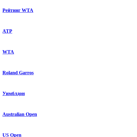
Рейтинг WTA
ATP
WTA
Roland Garros
Уимблдон
Australian Open
US Open