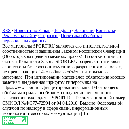
RSS
·
Новости по E-mail
·
Telegram
·
Вакансии
·
Контакты
·
Реклама на сайте
·
О проекте
·
Политика обработки
персональных данных
·
Все материалы SPORT.RU являются его интеллектуальной
собственностью и защищены Законом Российской Федерации
(Об авторском праве и смежных правах). В соответствии со
статьёй 19 данного Закона SPORT.RU разрешает цитировать
свои тексты без своего письменного разрешения в размерах,
не превышающих 1/4 от общего объёма цитируемого
материала. При цитировании материалов обязательна хорошо
заметная, выделенная шрифтом гиперссылка на
https://www.sport.ru. Для цитирования свыше 1/4 от общего
объёма материала необходимо получение письменного
разрешения руководства SPORT.RU. Регистрационный номер
СМИ ЭЛ №ФС77-72594 от 04.04.2018. Выдано Федеральной
службой по надзору в сфере связи, информационных
технологий и массовых коммуникаций | 16+