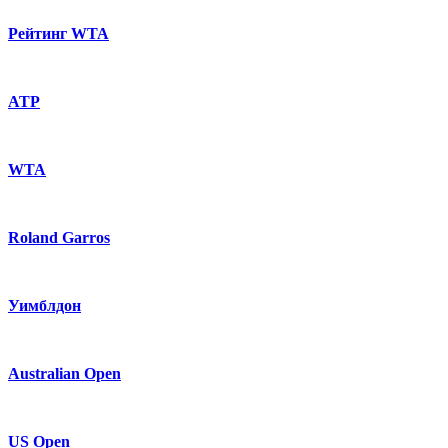
Рейтинг WTA
ATP
WTA
Roland Garros
Уимблдон
Australian Open
US Open