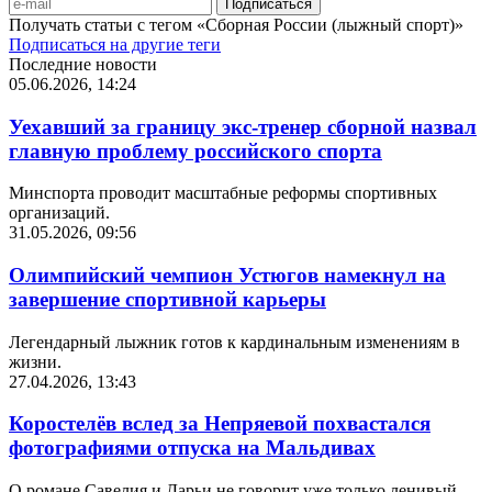
Получать статьи с тегом «Сборная России (лыжный спорт)»
Подписаться на другие теги
Последние новости
05.06.2026, 14:24
Уехавший за границу экс-тренер сборной назвал
главную проблему российского спорта
Минспорта проводит масштабные реформы спортивных
организаций.
31.05.2026, 09:56
Олимпийский чемпион Устюгов намекнул на
завершение спортивной карьеры
Легендарный лыжник готов к кардинальным изменениям в
жизни.
27.04.2026, 13:43
Коростелёв вслед за Непряевой похвастался
фотографиями отпуска на Мальдивах
О романе Савелия и Дарьи не говорит уже только ленивый.