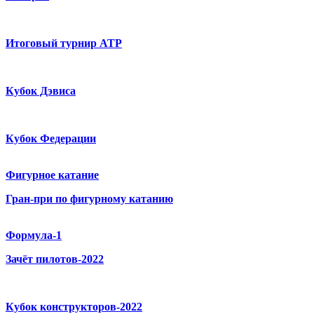
Итоговый турнир ATP
Кубок Дэвиса
Кубок Федерации
Фигурное катание
Гран-при по фигурному катанию
Формула-1
Зачёт пилотов-2022
Кубок конструкторов-2022