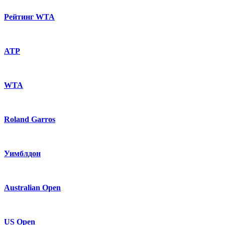
Рейтинг WTA
ATP
WTA
Roland Garros
Уимблдон
Australian Open
US Open