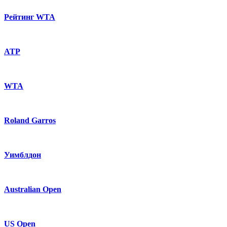
Рейтинг WTA
ATP
WTA
Roland Garros
Уимблдон
Australian Open
US Open