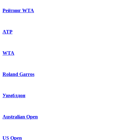
Рейтинг WTA
ATP
WTA
Roland Garros
Уимблдон
Australian Open
US Open