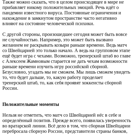
Также можно сказать, что в целом происходящее в мире не
прибавляет никому положительных эмоций. Речь идёт о
пандемии известного вируса. Постоянные ограничения и
нахождение в замкнутом пространстве часто негативно
влияют на состояние человеческой психики.
С другой стороны, произошедшее сегодня может быть вовсе
не случайностью. Например, это может быть вызвано
желанием не раскрывать козыри раньше времени. Ведь матч
со Швейцарией это только начало. А ведь на групповом этапе
ещё будет игра с чехами. Возможно, тренерский штаб во главе
с Алексеем Жамновым старается не дать чехам возможности
раньше времени изучить игру российской сборной.
Безусловно, угадать мы не сможем. Мы лишь сможем увидеть
то, что будет дальше, то, какую работу проделает
тренерский штаб, то, как себя проявят хоккеисты сборной
России.
Положительные моменты
Нельзя не отметить, что матч со Швейцарией нёс в себе и
определённый позитив. Прежде всего, появилась уверенность
во вратарской линии. Всё дело в том, что сборная Швейцарии
перебросала сборную России, представители страны банков,