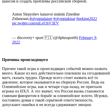
шансом и создать проблемы российской сборной.
Anton Slepyshev kanavoi sisäistä Zinedine
Zidaneaan.
#olympialaiset
#olympiakisat
#peking2022
pic.twitter.com/uiLeUhV3EV
— discovery+ sport 🇫🇮 (@dplussportfi)
February 9,
2022
Причины происходящего
Причин такой игры и происходящих событий можно назвать
много. Какие из них действительно повлияли на сегодняшний
матч, сказать трудно. Прежде всего стоит назвать всё то
давление, которое оказывается на сборную России. Ведь на
Олимпийские игры, как и четыре года назад, не приехали
игроки из НХЛ. А это значит, что Россия вновь становится
главным фаворитом в борьбе за олимпийское золото. Игроки,
постоянно думая о такой серьёзной ответственности,
допускают ошибки и не всегда сдерживают эмоции.