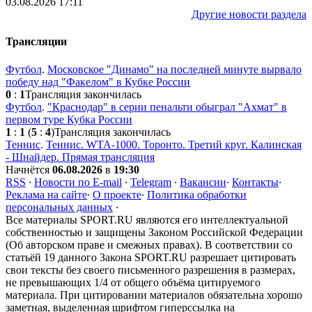
03.08.2026 17:11
Другие новости раздела
Трансляции
Футбол
.
Московское "Динамо" на последней минуте вырвало
победу над "Факелом" в Кубке России
0
:
1
Трансляция закончилась
Футбол
.
"Краснодар" в серии пенальти обыграл "Ахмат" в
первом туре Кубка России
1
:
1
(
5
:
4
)
Трансляция закончилась
Теннис
.
Теннис. WTA-1000. Торонто. Третий круг. Калинская
- Шнайдер. Прямая трансляция
Начнётся
06.08.2026
в
19:30
RSS
·
Новости по E-mail
·
Telegram
·
Вакансии
·
Контакты
·
Реклама на сайте
·
О проекте
·
Политика обработки
персональных данных
·
Все материалы SPORT.RU являются его интеллектуальной
собственностью и защищены Законом Российской Федерации
(Об авторском праве и смежных правах). В соответствии со
статьёй 19 данного Закона SPORT.RU разрешает цитировать
свои тексты без своего письменного разрешения в размерах,
не превышающих 1/4 от общего объёма цитируемого
материала. При цитировании материалов обязательна хорошо
заметная, выделенная шрифтом гиперссылка на