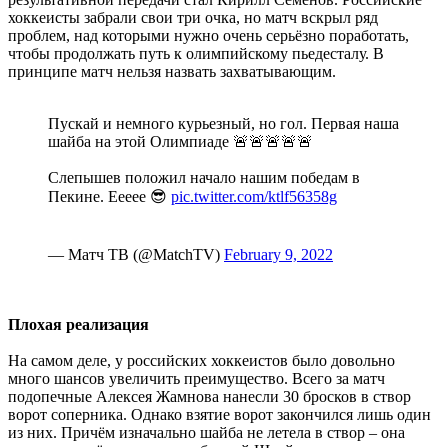
хоккеисты забрали свои три очка, но матч вскрыл ряд
проблем, над которыми нужно очень серьёзно поработать,
чтобы продолжать путь к олимпийскому пьедесталу. В
принципе матч нельзя назвать захватывающим.
Пускай и немного курьезный, но гол. Первая наша
шайба на этой Олимпиаде 🚨🚨🚨🚨🚨
Слепышев положил начало нашим победам в
Пекине. Еееее 😎
pic.twitter.com/ktlf56358g
— Матч ТВ (@MatchTV)
February 9, 2022
Плохая реализация
На самом деле, у российских хоккеистов было довольно
много шансов увеличить преимущество. Всего за матч
подопечные Алексея Жамнова нанесли 30 бросков в створ
ворот соперника. Однако взятие ворот закончился лишь один
из них. Причём изначально шайба не летела в створ – она