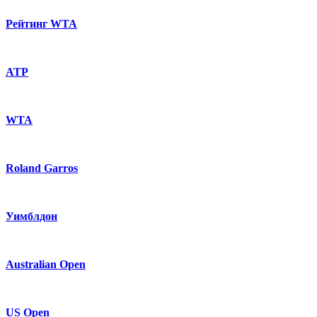
Рейтинг WTA
ATP
WTA
Roland Garros
Уимблдон
Australian Open
US Open