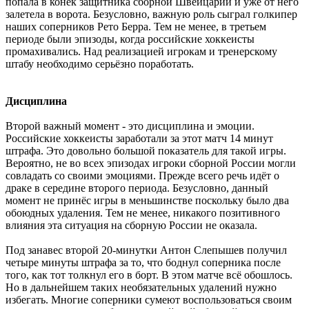
попала в конёк защитника сборной Швейцарии и уже от него
залетела в ворота. Безусловно, важную роль сыграл голкипер
наших соперников Рето Берра. Тем не менее, в третьем
периоде были эпизоды, когда российские хоккеисты
промахивались. Над реализацией игрокам и тренерскому
штабу необходимо серьёзно поработать.
Дисциплина
Второй важный момент - это дисциплина и эмоции.
Российские хоккеисты заработали за этот матч 14 минут
штрафа. Это довольно большой показатель для такой игры.
Вероятно, не во всех эпизодах игроки сборной России могли
совладать со своими эмоциями. Прежде всего речь идёт о
драке в середине второго периода. Безусловно, данный
момент не принёс игры в меньшинстве поскольку было два
обоюдных удаления. Тем не менее, никакого позитивного
влияния эта ситуация на сборную России не оказала.
Под занавес второй 20-минутки Антон Слепышев получил
четыре минуты штрафа за то, что боднул соперника после
того, как тот толкнул его в борт. В этом матче всё обошлось.
Но в дальнейшем таких необязательных удалений нужно
избегать. Многие соперники сумеют воспользоваться своим