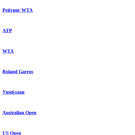
Рейтинг WTA
ATP
WTA
Roland Garros
Уимблдон
Australian Open
US Open