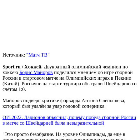
Источник:
"Матч ТВ"
Sport.ru / Хоккей.
Двукратный олимпийский чемпион по
хоккею
Борис Майоров
поделился мнением об игре сборной
России в стартовом матче на Олимпийских играх в Пекине
(Китай). Россияне на старте турнира обыграли Швейцарию со
счётом 1:0.
Майоров подверг критике форварда Антона Слепышева,
который был удалён за удар головой соперника.
ОИ-2022. Ларионов объяснил, почему победа сборной России
в матче со Швейцарией была невыразительной
"Это просто безобразие. На уровне Олимпиады, да ещё в
столь непростых матчах игровая дисциплина выходит на