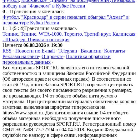
Футбол
.
Московское "Динамо" на последней минуте вырвало
победу над "Факелом" в Кубке России
0
:
1
Трансляция закончилась
Футбол
.
"Краснодар" в серии пенальти обыграл "Ахмат" в
первом туре Кубка России
1
:
1
(
5
:
4
)
Трансляция закончилась
Теннис
.
Теннис. WTA-1000. Торонто. Третий круг. Калинская
- Шнайдер. Прямая трансляция
Начнётся
06.08.2026
в
19:30
RSS
·
Новости по E-mail
·
Telegram
·
Вакансии
·
Контакты
·
Реклама на сайте
·
О проекте
·
Политика обработки
персональных данных
·
Все материалы SPORT.RU являются его интеллектуальной
собственностью и защищены Законом Российской Федерации
(Об авторском праве и смежных правах). В соответствии со
статьёй 19 данного Закона SPORT.RU разрешает цитировать
свои тексты без своего письменного разрешения в размерах,
не превышающих 1/4 от общего объёма цитируемого
материала. При цитировании материалов обязательна хорошо
заметная, выделенная шрифтом гиперссылка на
https://www.sport.ru. Для цитирования свыше 1/4 от общего
объёма материала необходимо получение письменного
разрешения руководства SPORT.RU. Регистрационный номер
СМИ ЭЛ №ФС77-72594 от 04.04.2018. Выдано Федеральной
службой по надзору в сфере связи, информационных