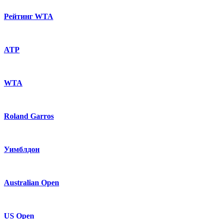
Рейтинг WTA
ATP
WTA
Roland Garros
Уимблдон
Australian Open
US Open