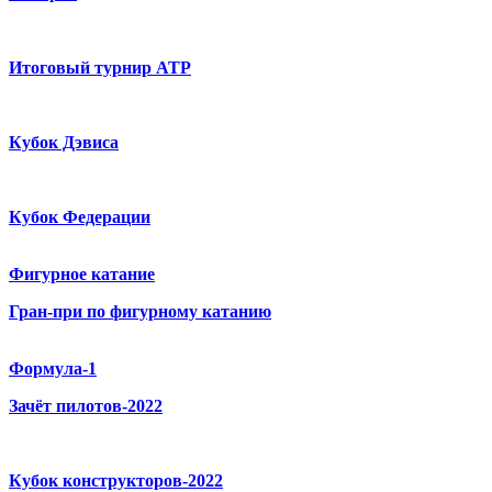
Итоговый турнир ATP
Кубок Дэвиса
Кубок Федерации
Фигурное катание
Гран-при по фигурному катанию
Формула-1
Зачёт пилотов-2022
Кубок конструкторов-2022