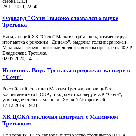
сезона КХЛ.
28.11.2020, 22:50
Форвард "Сочи" высоко отозвался о внуке
Третьяка
Нападающий ХК "Сочи" Мальте Стрёмвалль, комментируя
итог матча с рижским "Динамо", выделил голкипера южан
Максима Третьяка, который является внуком президента ФХР
Владислава Третьяка.
02.05.2020, 14:15
Источник: Внук Третьяка продолжит карьеру в
"Сочи"
Российский голкипер Максим Третьяк, являющийся
воспитанником ЦСКА, продолжит карьеру в ХК "Сочи",
утверждает телеграм-канал "Хоккей без зрителей".
17.12.2019, 19:21
ХК ЦСКА заключил контракт с Максимом
Третьяком
Во вторник, 17-го декабря, руководство столичного ЦСКА