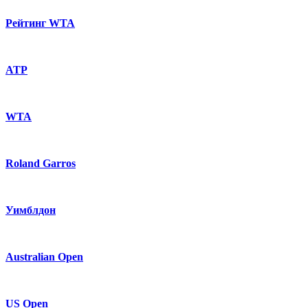
Рейтинг WTA
ATP
WTA
Roland Garros
Уимблдон
Australian Open
US Open