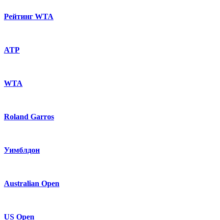
Рейтинг WTA
ATP
WTA
Roland Garros
Уимблдон
Australian Open
US Open