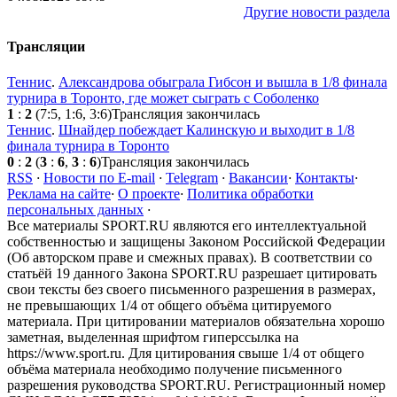
Другие новости раздела
Трансляции
Теннис
.
Александрова обыграла Гибсон и вышла в 1/8 финала
турнира в Торонто, где может сыграть с Соболенко
1
:
2
(7:5, 1:6, 3:6)
Трансляция закончилась
Теннис
.
Шнайдер побеждает Калинскую и выходит в 1/8
финала турнира в Торонто
0
:
2
(
3
:
6
,
3
:
6
)
Трансляция закончилась
RSS
·
Новости по E-mail
·
Telegram
·
Вакансии
·
Контакты
·
Реклама на сайте
·
О проекте
·
Политика обработки
персональных данных
·
Все материалы SPORT.RU являются его интеллектуальной
собственностью и защищены Законом Российской Федерации
(Об авторском праве и смежных правах). В соответствии со
статьёй 19 данного Закона SPORT.RU разрешает цитировать
свои тексты без своего письменного разрешения в размерах,
не превышающих 1/4 от общего объёма цитируемого
материала. При цитировании материалов обязательна хорошо
заметная, выделенная шрифтом гиперссылка на
https://www.sport.ru. Для цитирования свыше 1/4 от общего
объёма материала необходимо получение письменного
разрешения руководства SPORT.RU. Регистрационный номер