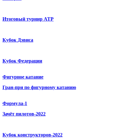
Итоговый турнир ATP
Кубок Дэвиса
Кубок Федерации
Фигурное катание
Гран-при по фигурному катанию
Формула-1
Зачёт пилотов-2022
Кубок конструкторов-2022