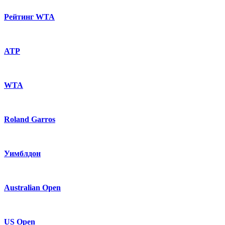
Рейтинг WTA
ATP
WTA
Roland Garros
Уимблдон
Australian Open
US Open