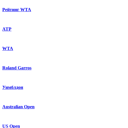
Рейтинг WTA
ATP
WTA
Roland Garros
Уимблдон
Australian Open
US Open