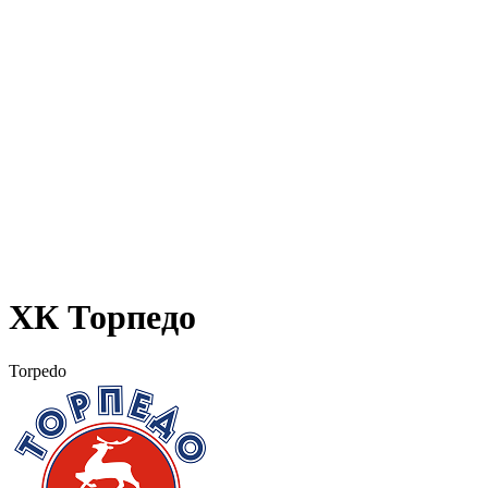
ХК Торпедо
Torpedo