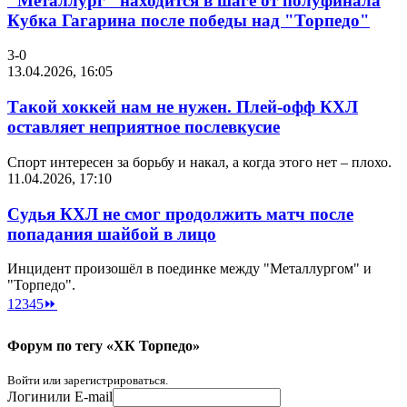
"Металлург" находится в шаге от полуфинала
Кубка Гагарина после победы над "Торпедо"
3-0
13.04.2026, 16:05
Такой хоккей нам не нужен. Плей-офф КХЛ
оставляет неприятное послевкусие
Спорт интересен за борьбу и накал, а когда этого нет – плохо.
11.04.2026, 17:10
Судья КХЛ не смог продолжить матч после
попадания шайбой в лицо
Инцидент произошёл в поединке между "Металлургом" и
"Торпедо".
1
2
3
4
5
⏩
Форум по тегу «ХК Торпедо»
Войти или зарегистрироваться.
Логин
или E-mail