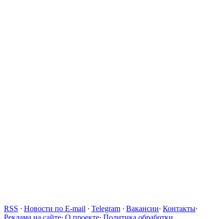
RSS
·
Новости по E-mail
·
Telegram
·
Вакансии
·
Контакты
·
Реклама на сайте
·
О проекте
·
Политика обработки