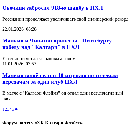
Овечкин забросил 918-ю шайбу в НХЛ
Россиянин продолжает увеличивать свой снайперский рекорд.
22.01.2026, 08:28
Малкин и Чинахов принесли "Питтсбургу"
победу над "Калгари" в НХЛ
Евгений отметился знаковым голом.
11.01.2026, 07:57
Малкин вошёл в топ-10 игроков по голевым
передачам за один клуб НХЛ
В матче с "Калгари Флэймз" он отдал один результативный
пас.
1
2
3
4
5
⏩
Форум по тегу «ХК Калгари Флэймз»