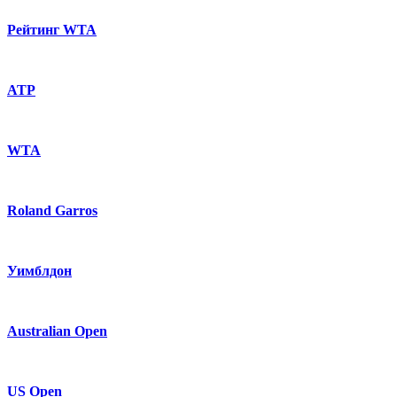
Рейтинг WTA
ATP
WTA
Roland Garros
Уимблдон
Australian Open
US Open