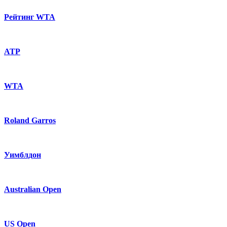
Рейтинг WTA
ATP
WTA
Roland Garros
Уимблдон
Australian Open
US Open