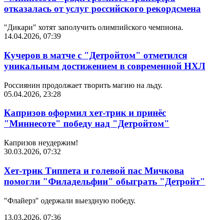
отказалась от услуг российского рекордсмена
"Дикари" хотят заполучить олимпийского чемпиона.
14.04.2026, 07:39
Кучеров в матче с "Детройтом" отметился
уникальным достижением в современной НХЛ
Россиянин продолжает творить магию на льду.
05.04.2026, 23:28
Капризов оформил хет-трик и принёс
"Миннесоте" победу над "Детройтом"
Капризов неудержим!
30.03.2026, 07:32
Хет-трик Типпета и голевой пас Мичкова
помогли "Филадельфии" обыграть "Детройт"
"Флайерз" одержали выездную победу.
13.03.2026, 07:36