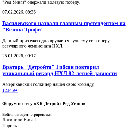
"Ред Уингз" одержали волевую победу.
07.02.2026, 08:36
Василевского назвали главным претендентом на
"Везина Трофи"
Данный приз ежегодно вручается лучшему голкиперу
регулярного чемпионата НХЛ.
25.01.2026, 09:17
Вратарь "Детройта" Гибсон повторил
уникальный рекорд НХЛ 82-летней давности
Американский голкипер нашёл свою команду.
1
2
3
4
5
⏩
Форум по тегу «ХК Детройт Ред Уингз»
Войти или зарегистрироваться.
Логин
или E-mail
Пароль