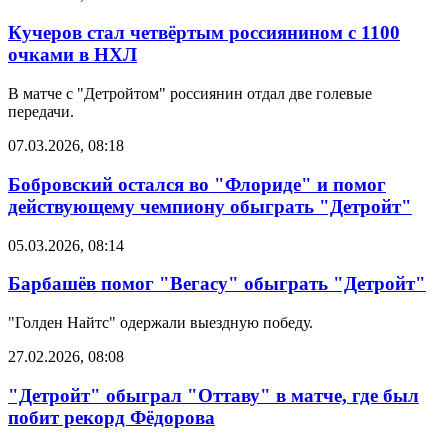
Кучеров стал четвёртым россиянином с 1100
очками в НХЛ
В матче с "Детройтом" россиянин отдал две голевые
передачи.
07.03.2026, 08:18
Бобровский остался во "Флориде" и помог
действующему чемпиону обыграть "Детройт"
05.03.2026, 08:14
Барбашёв помог "Вегасу" обыграть "Детройт"
"Голден Найтс" одержали выездную победу.
27.02.2026, 08:08
"Детройт" обыграл "Оттаву" в матче, где был
побит рекорд Фёдорова