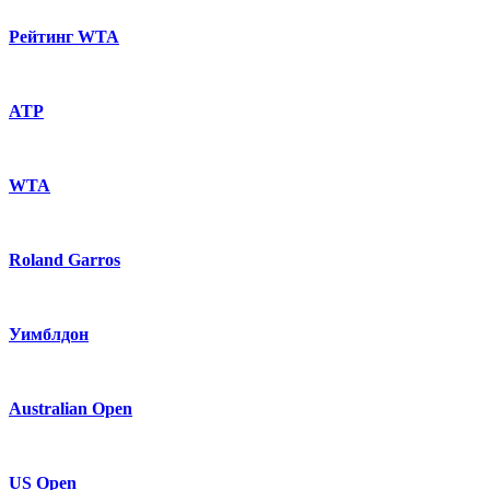
Рейтинг WTA
ATP
WTA
Roland Garros
Уимблдон
Australian Open
US Open