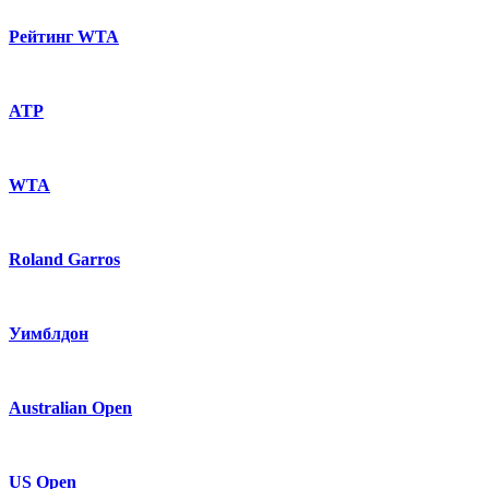
Рейтинг WTA
ATP
WTA
Roland Garros
Уимблдон
Australian Open
US Open