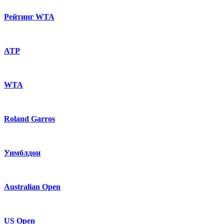
Рейтинг WTA
ATP
WTA
Roland Garros
Уимблдон
Australian Open
US Open