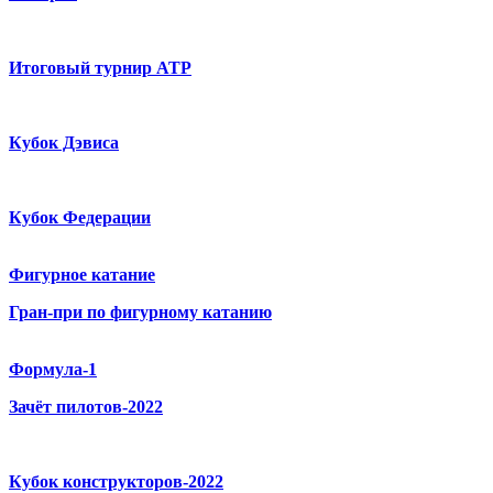
Итоговый турнир ATP
Кубок Дэвиса
Кубок Федерации
Фигурное катание
Гран-при по фигурному катанию
Формула-1
Зачёт пилотов-2022
Кубок конструкторов-2022