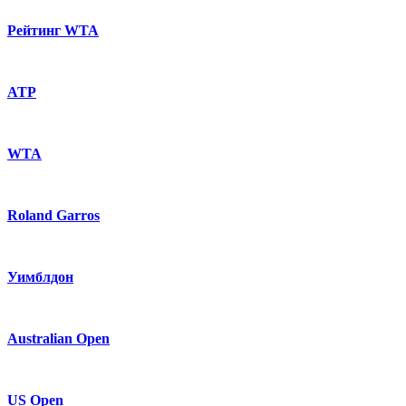
Рейтинг WTA
ATP
WTA
Roland Garros
Уимблдон
Australian Open
US Open