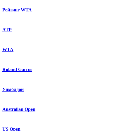
Рейтинг WTA
ATP
WTA
Roland Garros
Уимблдон
Australian Open
US Open