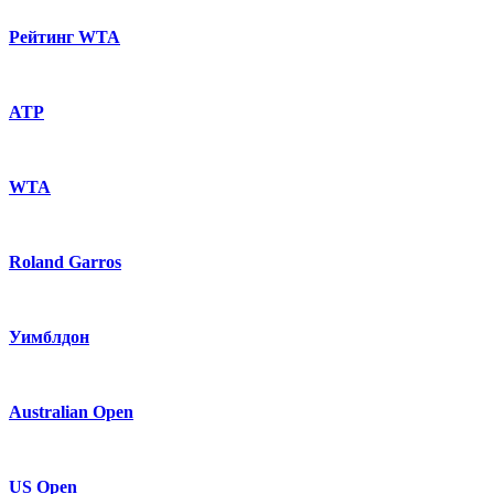
Рейтинг WTA
ATP
WTA
Roland Garros
Уимблдон
Australian Open
US Open