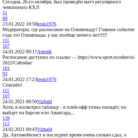
Сегодня, 26-го октября, был проведён матч регулярного
чемпионата КХЛ
51
69
23.01.2022 18:58
lenin1976
Модераторы, где расписание на Олимпиаду? Главное событие
года это Олимпиада, у вас вообще ничего нет!!!!!
111
107
24.01.2022 09:17
Artemk
Расписание доступно по ссылке — https://www.sport.ru/other/oi-
2022/Calendar/
101
93
24.01.2022 17:23
lenin1976
Спасибо!
111
107
24.02.2021 09:50
Vizbald
Хотя, я посмотрел таблицу - в плей-офф точно попадёт, но
выйдет на Барсов или Авангард...
139
112
24.02.2021 09:43
Vizbald
Да, Автомобилист в последнее время очень сильно сдал, а