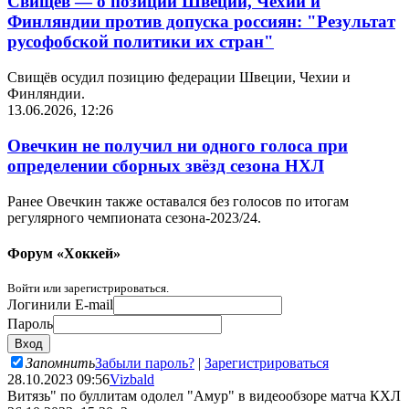
Свищёв — о позиции Швеции, Чехии и
Финляндии против допуска россиян: "Результат
русофобской политики их стран"
Свищёв осудил позицию федерации Швеции, Чехии и
Финляндии.
13.06.2026, 12:26
Овечкин не получил ни одного голоса при
определении сборных звёзд сезона НХЛ
Ранее Овечкин также оставался без голосов по итогам
регулярного чемпионата сезона-2023/24.
Форум «Хоккей»
Войти или зарегистрироваться.
Логин
или E-mail
Пароль
Запомнить
Забыли пароль?
|
Зарегистрироваться
28.10.2023 09:56
Vizbald
Витязь" по буллитам одолел "Амур" в видеообзоре матча КХЛ