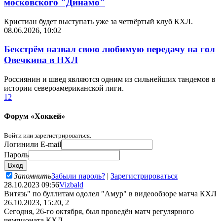
московского "Динамо"
Кристиан будет выступать уже за четвёртый клуб КХЛ.
08.06.2026, 10:02
Бекстрём назвал свою любимую передачу на гол
Овечкина в НХЛ
Россиянин и швед являются одним из сильнейших тандемов в
истории североамериканской лиги.
1
2
Форум «Хоккей»
Войти или зарегистрироваться.
Логин
или E-mail
Пароль
Запомнить
Забыли пароль?
|
Зарегистрироваться
28.10.2023 09:56
Vizbald
Витязь" по буллитам одолел "Амур" в видеообзоре матча КХЛ
26.10.2023, 15:20, 2
Сегодня, 26-го октября, был проведён матч регулярного
чемпионата КХЛ