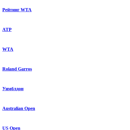
Рейтинг WTA
ATP
WTA
Roland Garros
Уимблдон
Australian Open
US Open