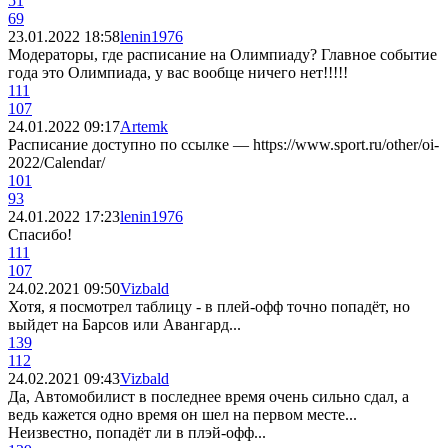
51
69
23.01.2022 18:58
lenin1976
Модераторы, где расписание на Олимпиаду? Главное событие
года это Олимпиада, у вас вообще ничего нет!!!!!
111
107
24.01.2022 09:17
Artemk
Расписание доступно по ссылке — https://www.sport.ru/other/oi-
2022/Calendar/
101
93
24.01.2022 17:23
lenin1976
Спасибо!
111
107
24.02.2021 09:50
Vizbald
Хотя, я посмотрел таблицу - в плей-офф точно попадёт, но
выйдет на Барсов или Авангард...
139
112
24.02.2021 09:43
Vizbald
Да, Автомобилист в последнее время очень сильно сдал, а
ведь кажется одно время он шел на первом месте...
Неизвестно, попадёт ли в плэй-офф...